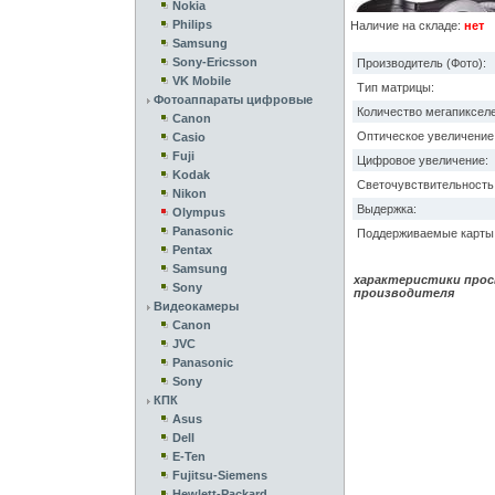
Nokia
Philips
Наличие на складе:
нет
Samsung
Sony-Ericsson
Производитель (Фото):
VK Mobile
Тип матрицы:
Фотоаппараты цифровые
Количество мегапикселе
Canon
Оптическое увеличение
Casio
Fuji
Цифровое увеличение:
Kodak
Светочувствительность 
Nikon
Выдержка:
Olympus
Panasonic
Поддерживаемые карты 
Pentax
Samsung
характеристики прос
Sony
производителя
Видеокамеры
Canon
JVC
Panasonic
Sony
КПК
Asus
Dell
E-Ten
Fujitsu-Siemens
Hewlett-Packard