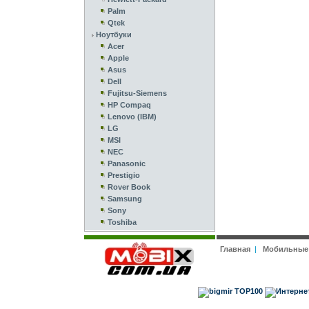
Palm
Qtek
Ноутбуки
Acer
Apple
Asus
Dell
Fujitsu-Siemens
HP Compaq
Lenovo (IBM)
LG
MSI
NEC
Panasonic
Prestigio
Rover Book
Samsung
Sony
Toshiba
Главная
|
Мобильные