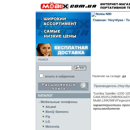
Главная
/
Ноутбуки
/
To
ПОИСК
Наличие на складе:
да
искать в найденном
Производитель (Ноутбук
Toshiba Satellite U200-16
КАТАЛОГ
GMA 950/512MB/80Gb/DV
Multi/i.LINK/WiFi/Fingerp
Мобильные телефоны
характеристики прос
Alcatel
производителя
BenQ-Siemens
Fly
LG
Motorola