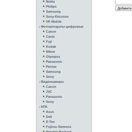
Nokia
Philips
Samsung
Sony-Ericsson
VK Mobile
Фотоаппараты цифровые
Canon
Casio
Fuji
Kodak
Nikon
Olympus
Panasonic
Pentax
Samsung
Sony
Видеокамеры
Canon
JVC
Panasonic
Sony
КПК
Asus
Dell
E-Ten
Fujitsu-Siemens
Hewlett-Packard