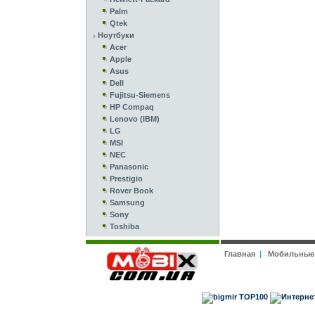
Palm
Qtek
Ноутбуки
Acer
Apple
Asus
Dell
Fujitsu-Siemens
HP Compaq
Lenovo (IBM)
LG
MSI
NEC
Panasonic
Prestigio
Rover Book
Samsung
Sony
Toshiba
Главная
|
Мобильные