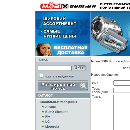
ПОИСК
Nokia 8800 Sirocco editio
нет 
Новое сообщение:
искать в найденном
Имя:
Тема
сообщения:
КАТАЛОГ
Текст:
Мобильные телефоны
Alcatel
BenQ-Siemens
Fly
LG
Motorola