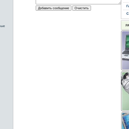
Г
С
Р
вые