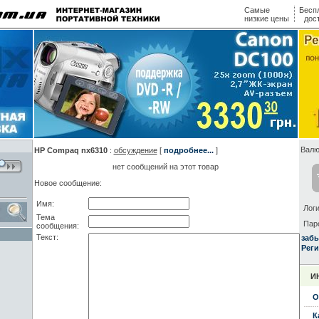
Самые
Бесп
низкие цены
дос
Валю
HP Compaq nx6310
:
обсуждение
[
подробнее...
]
нет сообщений на этот товар
Новое сообщение:
Имя:
Логи
Тема
Пар
сообщения:
Текст:
заб
Реги
И
О
К