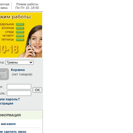
латная
Режим работы
тавка
Пн-Пт 10..18:00
та:
Корзина
(нет товаров)
н:
оль:
ыли пароль?
страция
НФОРМАЦИЯ
 магазине
ак сделать заказ