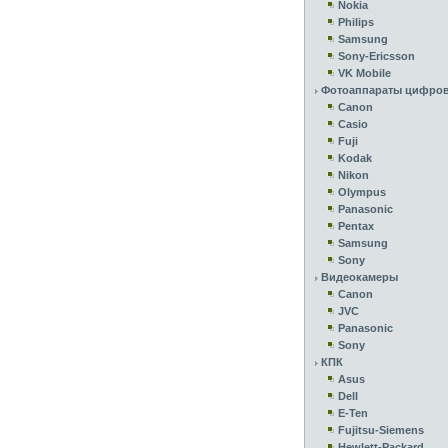
Nokia
Philips
Samsung
Sony-Ericsson
VK Mobile
Фотоаппараты цифро
Canon
Casio
Fuji
Kodak
Nikon
Olympus
Panasonic
Pentax
Samsung
Sony
Видеокамеры
Canon
JVC
Panasonic
Sony
КПК
Asus
Dell
E-Ten
Fujitsu-Siemens
Hewlett-Packard