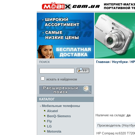
Главная
/
Ноутбуки
/
HP
ПОИСК
искать в найденном
КАТАЛОГ
Мобильные телефоны
Alcatel
Наличие на складе:
да
BenQ-Siemens
Fly
Производитель (Ноутбук
LG
Motorola
HP Compaq nc6320 T720