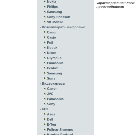
Nokia
характеристики прос
Philips
производителя
Samsung
Sony-Ericsson
VK Mobile
Фотоаппараты цифровые
Canon
Casio
Fuji
Kodak
Nikon
Olympus
Panasonic
Pentax
Samsung
Sony
Видеокамеры
Canon
JVC
Panasonic
Sony
КПК
Asus
Dell
E-Ten
Fujitsu-Siemens
Hewlett-Packard