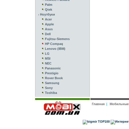
Palm
Qtek
Ноутбуки
Acer
Apple
Asus
Dell
Fujitsu-Siemens
HP Compaq
Lenovo (IBM)
LG
MSI
NEC
Panasonic
Prestigio
Rover Book
Samsung
Sony
Toshiba
Главная
|
Мобильные