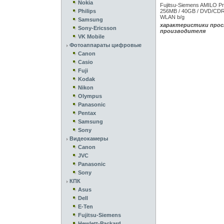
Nokia
Fujitsu-Siemens AMILO P
Philips
256MB / 40GB / DVD/CDRW
WLAN b/g
Samsung
характеристики прос
Sony-Ericsson
производителя
VK Mobile
Фотоаппараты цифровые
Canon
Casio
Fuji
Kodak
Nikon
Olympus
Panasonic
Pentax
Samsung
Sony
Видеокамеры
Canon
JVC
Panasonic
Sony
КПК
Asus
Dell
E-Ten
Fujitsu-Siemens
Hewlett-Packard