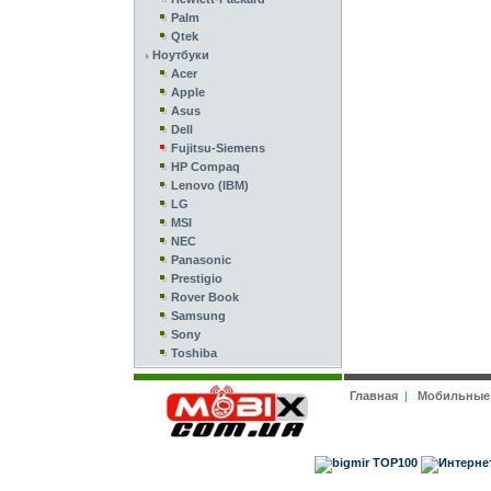
Palm
Qtek
Ноутбуки
Acer
Apple
Asus
Dell
Fujitsu-Siemens
HP Compaq
Lenovo (IBM)
LG
MSI
NEC
Panasonic
Prestigio
Rover Book
Samsung
Sony
Toshiba
Главная
|
Мобильные