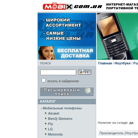
Главная
/
Ноутбуки
/
Fu
ПОИСК
искать в найденном
КАТАЛОГ
Мобильные телефоны
Alcatel
BenQ-Siemens
Наличие на складе:
да
Fly
LG
Производитель (Ноутбук
Motorola