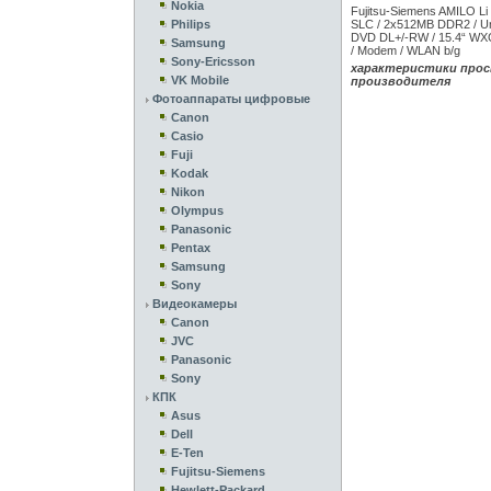
Nokia
Fujitsu-Siemens AMILO Li
Philips
SLC / 2x512MB DDR2 / Un
DVD DL+/-RW / 15.4“ WXG
Samsung
/ Modem / WLAN b/g
Sony-Ericsson
характеристики прос
VK Mobile
производителя
Фотоаппараты цифровые
Canon
Casio
Fuji
Kodak
Nikon
Olympus
Panasonic
Pentax
Samsung
Sony
Видеокамеры
Canon
JVC
Panasonic
Sony
КПК
Asus
Dell
E-Ten
Fujitsu-Siemens
Hewlett-Packard