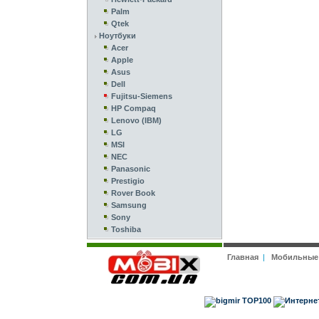
Palm
Qtek
Ноутбуки
Acer
Apple
Asus
Dell
Fujitsu-Siemens
HP Compaq
Lenovo (IBM)
LG
MSI
NEC
Panasonic
Prestigio
Rover Book
Samsung
Sony
Toshiba
Главная
|
Мобильные