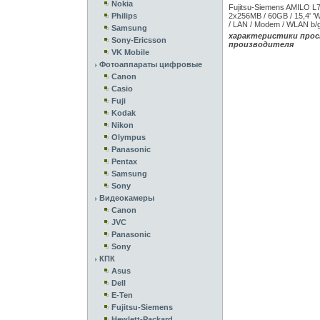
Nokia
Fujitsu-Siemens AMILO L
Philips
2x256MB / 60GB / 15,4' 
/ LAN / Modem / WLAN b/
Samsung
характеристики прос
Sony-Ericsson
производителя
VK Mobile
Фотоаппараты цифровые
Canon
Casio
Fuji
Kodak
Nikon
Olympus
Panasonic
Pentax
Samsung
Sony
Видеокамеры
Canon
JVC
Panasonic
Sony
КПК
Asus
Dell
E-Ten
Fujitsu-Siemens
Hewlett-Packard