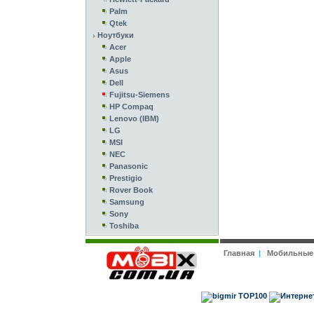
Palm
Qtek
Ноутбуки
Acer
Apple
Asus
Dell
Fujitsu-Siemens
HP Compaq
Lenovo (IBM)
LG
MSI
NEC
Panasonic
Prestigio
Rover Book
Samsung
Sony
Toshiba
Главная
|
Мобильные