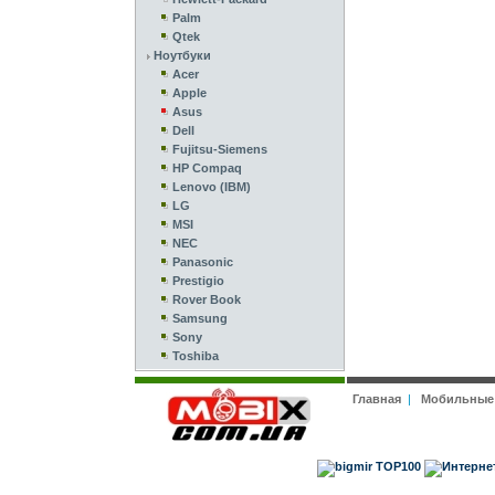
Palm
Qtek
Ноутбуки
Acer
Apple
Asus
Dell
Fujitsu-Siemens
HP Compaq
Lenovo (IBM)
LG
MSI
NEC
Panasonic
Prestigio
Rover Book
Samsung
Sony
Toshiba
Главная
|
Мобильные