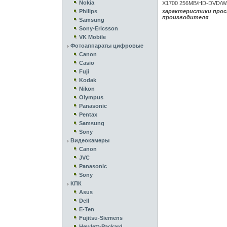
Nokia
X1700 256MB/HD-DVD/WiF
Philips
характеристики прос
производителя
Samsung
Sony-Ericsson
VK Mobile
Фотоаппараты цифровые
Canon
Casio
Fuji
Kodak
Nikon
Olympus
Panasonic
Pentax
Samsung
Sony
Видеокамеры
Canon
JVC
Panasonic
Sony
КПК
Asus
Dell
E-Ten
Fujitsu-Siemens
Hewlett-Packard