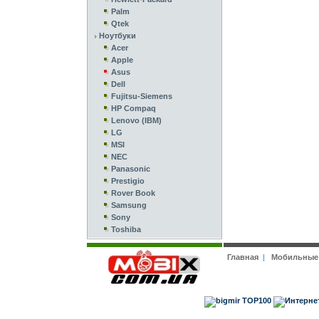
Palm
Qtek
Ноутбуки
Acer
Apple
Asus
Dell
Fujitsu-Siemens
HP Compaq
Lenovo (IBM)
LG
MSI
NEC
Panasonic
Prestigio
Rover Book
Samsung
Sony
Toshiba
Главная
|
Мобильные