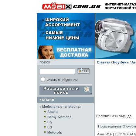
Главная
/
Ноутбуки
/
As
ПОИСК
искать в найденном
КАТАЛОГ
Мобильные телефоны
Alcatel
Наличие на складе:
да
BenQ-Siemens
Fly
Производитель (Ноутбук
LG
Motorola
Asus R1F | 13,3" WXGA G