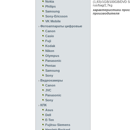
Nokia
(1,83)/1GB/100GB/DVD Sup
rus/bag/2,7kg
Philips
характеристики прос
Samsung
производителя
Sony-Ericsson
VK Mobile
Фотоаппараты цифровые
Canon
Casio
Fuji
Kodak
Nikon
Olympus
Panasonic
Pentax
Samsung
Sony
Видеокамеры
Canon
JVC
Panasonic
Sony
КПК
Asus
Dell
E-Ten
Fujitsu-Siemens
Hewlett-Packard