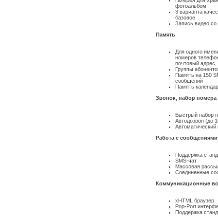
Галерея для хра
фотоальбом
3 варианта качес
базовое
Запись видео со
Память
Для одного имени
номеров телефон
почтовый адрес,
Группы абонентов
Память на 150 S
сообщений
Память календар
Звонок, набор номера
Быстрый набор н
Автодозвон (до 1
Автоматический 
Работа с сообщениями
Поддержка станд
SMS-чат
Массовая рассыл
Соединенные со
Коммуникационные во
xHTML браузер
Pop-Port интерф
Поддержка стан