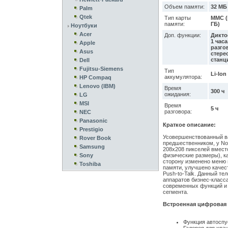
Объем памяти:
32 МБ
Palm
Qtek
Тип карты
MMC (
памяти:
ГБ)
Ноутбуки
Acer
Доп. функции:
Дикто
1 час
Apple
разгов
Asus
стере
станц
Dell
Fujitsu-Siemens
Тип
Li-Ion
аккумулятора:
HP Compaq
Lenovo (IBM)
Время
300 ч
ожидания:
LG
MSI
Время
5 ч
разговора:
NEC
Panasonic
Краткое описание:
Prestigio
Усовершенствованный ва
Rover Book
предшественником, у No
Samsung
208x208 пикселей вмест
Sony
физические размеры), к
сторону изменено меню 
Toshiba
памяти, улучшено качес
Push-to-Talk. Данный т
аппаратов бизнес-класса
современных функций и 
сегмента.
Встроенная цифровая 
Функция автоспус