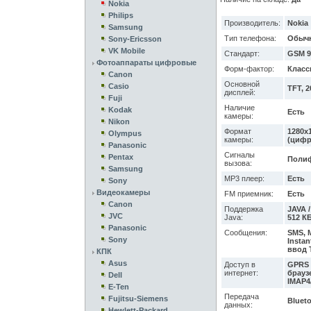
Nokia
Philips
Производитель:
Nokia
Samsung
Тип телефона:
Обыч
Sony-Ericsson
VK Mobile
Стандарт:
GSM 9
Фотоаппараты цифровые
Форм-фактор:
Класс
Canon
Основной
Casio
TFT, 2
дисплей:
Fuji
Наличие
Kodak
Есть
камеры:
Nikon
Формат
1280x1
Olympus
камеры:
(цифр
Panasonic
Сигналы
Pentax
Полиф
вызова:
Samsung
MP3 плеер:
Есть
Sony
Видеокамеры
FM приемник:
Есть
Canon
Поддержка
JAVA 
JVC
Java:
512 КБ
Panasonic
Сообщения:
SMS, 
Sony
Instan
ввод 
КПК
Asus
Доступ в
GPRS /
интернет:
браузе
Dell
IMAP4
E-Ten
Передача
Fujitsu-Siemens
Blueto
данных:
Hewlett-Packard