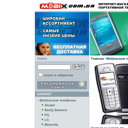
Главная
/
Мобильные 
ПОИСК
искать в найденном
КАТАЛОГ
Мобильные телефоны
Alcatel
BenQ-Siemens
Fly
LG
Motorola
Наличие на складе:
да