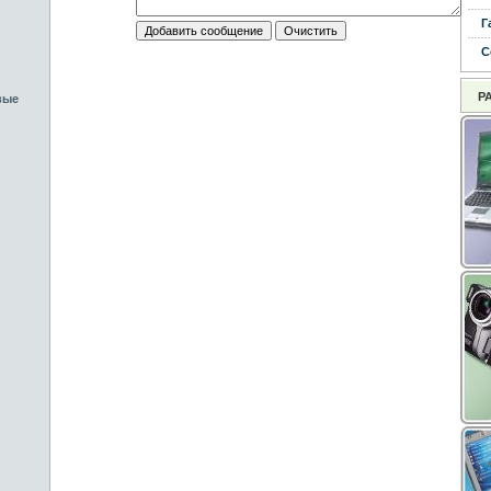
Г
С
Р
вые