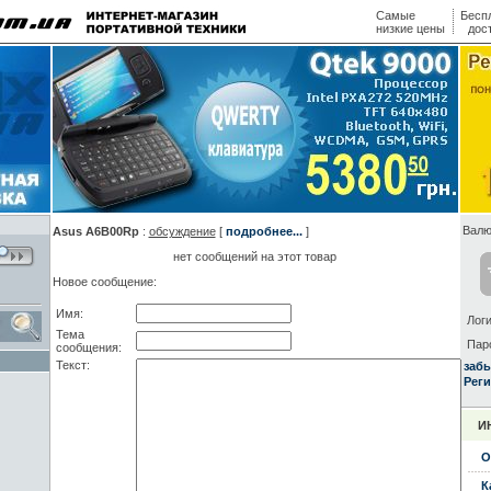
Самые
Бесп
низкие цены
дос
Валю
Asus A6B00Rp
:
обсуждение
[
подробнее...
]
нет сообщений на этот товар
Новое сообщение:
Имя:
Логи
Тема
Пар
сообщения:
Текст:
заб
Реги
И
О
К