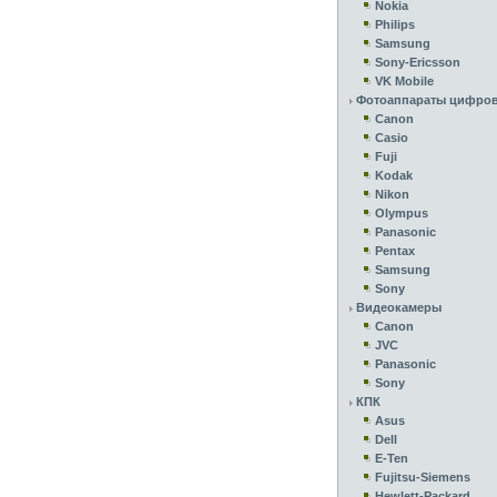
Nokia
Philips
Samsung
Sony-Ericsson
VK Mobile
Фотоаппараты цифро
Canon
Casio
Fuji
Kodak
Nikon
Olympus
Panasonic
Pentax
Samsung
Sony
Видеокамеры
Canon
JVC
Panasonic
Sony
КПК
Asus
Dell
E-Ten
Fujitsu-Siemens
Hewlett-Packard