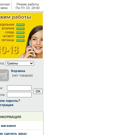
латная
Режим работы
тавка
Пн-Пт 10..18:00
та:
Корзина
(нет товаров)
н:
оль:
ыли пароль?
страция
НФОРМАЦИЯ
 магазине
ак сделать заказ