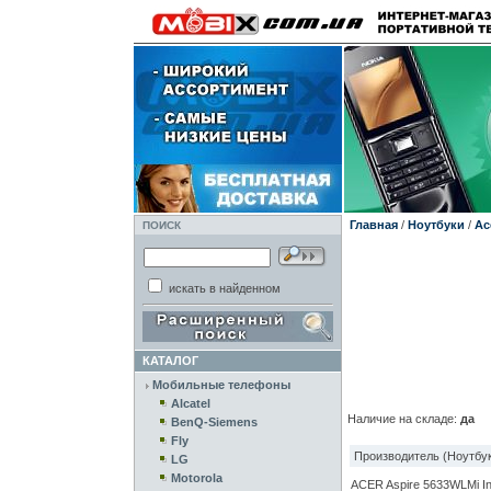
Главная
/
Ноутбуки
/
Ac
ПОИСК
искать в найденном
КАТАЛОГ
Мобильные телефоны
Alcatel
Наличие на складе:
да
BenQ-Siemens
Fly
Производитель (Ноутбук
LG
Motorola
ACER Aspire 5633WLMi Int