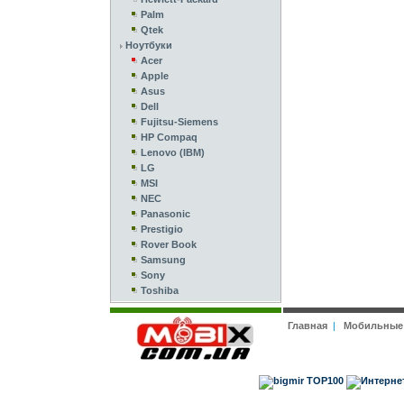
Palm
Qtek
Ноутбуки
Acer
Apple
Asus
Dell
Fujitsu-Siemens
HP Compaq
Lenovo (IBM)
LG
MSI
NEC
Panasonic
Prestigio
Rover Book
Samsung
Sony
Toshiba
Главная
|
Мобильные