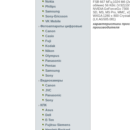
Nokia
FSB 667 МГц;1024 Mб (2x
об/мин) 56 Kб/с (V.92)10/
Philips
NVIDIA GeForceGo 7300 1
Samsung
SD, MS, MS Pro, MMC, xD-
WXGA 1280 x 800 CrystalBri
Sony-Ericsson
(LX.AG505.081)
VK Mobile
характеристики прос
Фотоаппараты цифровые
производителя
Canon
Casio
Fuji
Kodak
Nikon
Olympus
Panasonic
Pentax
Samsung
Sony
Видеокамеры
Canon
JVC
Panasonic
Sony
КПК
Asus
Dell
E-Ten
Fujitsu-Siemens
Hewlett-Packard