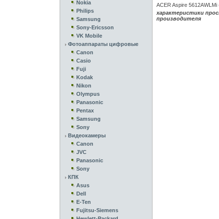
Nokia
ACER Aspire 5612AWLMi 
Philips
характеристики прос
производителя
Samsung
Sony-Ericsson
VK Mobile
Фотоаппараты цифровые
Canon
Casio
Fuji
Kodak
Nikon
Olympus
Panasonic
Pentax
Samsung
Sony
Видеокамеры
Canon
JVC
Panasonic
Sony
КПК
Asus
Dell
E-Ten
Fujitsu-Siemens
Hewlett-Packard