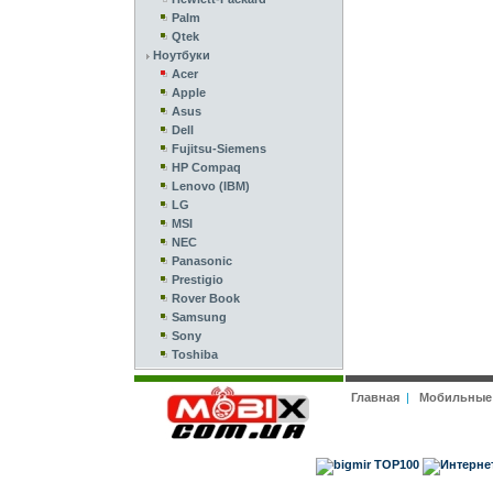
Palm
Qtek
Ноутбуки
Acer
Apple
Asus
Dell
Fujitsu-Siemens
HP Compaq
Lenovo (IBM)
LG
MSI
NEC
Panasonic
Prestigio
Rover Book
Samsung
Sony
Toshiba
Главная
|
Мобильные