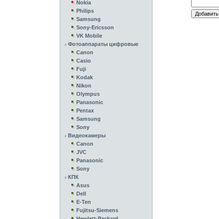
Nokia
Philips
Samsung
Sony-Ericsson
VK Mobile
Фотоаппараты цифровые
Canon
Casio
Fuji
Kodak
Nikon
Olympus
Panasonic
Pentax
Samsung
Sony
Видеокамеры
Canon
JVC
Panasonic
Sony
КПК
Asus
Dell
E-Ten
Fujitsu-Siemens
Hewlett-Packard