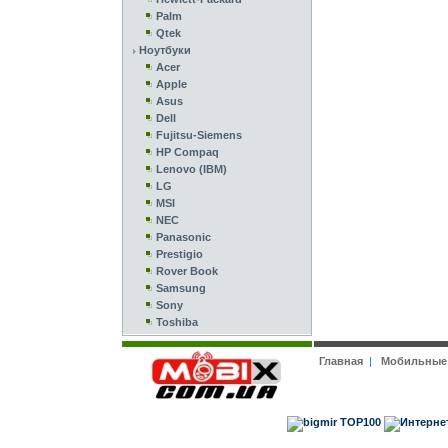
Palm
Qtek
Ноутбуки
Acer
Apple
Asus
Dell
Fujitsu-Siemens
HP Compaq
Lenovo (IBM)
LG
MSI
NEC
Panasonic
Prestigio
Rover Book
Samsung
Sony
Toshiba
Главная
|
Мобильные