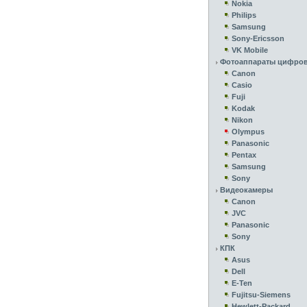
Nokia
Philips
Samsung
Sony-Ericsson
VK Mobile
Фотоаппараты цифро
Canon
Casio
Fuji
Kodak
Nikon
Olympus
Panasonic
Pentax
Samsung
Sony
Видеокамеры
Canon
JVC
Panasonic
Sony
КПК
Asus
Dell
E-Ten
Fujitsu-Siemens
Hewlett-Packard