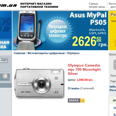
Самые
Бесп
низкие цены
дос
Главная
/
Фотоаппараты цифровые
/
Olympus
Валю
Olympus Camedia
mju 700 Moonlight
Silver
Логи
Цена:
1,946.50грн.
Пар
заб
Отзывы
(0 мнений)
Реги
И
О
К