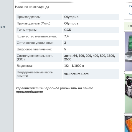
Г
Наличие на складе:
да
С
Производитель:
Olympus
Производитель (Фото):
Olympus
Р
вые
Тип матрицы:
CCD
Количество мегапикселей:
7.4
Оптическое увеличение:
3
Цифровое увеличение:
5
Светочувствительность
авто, 64, 100, 200, 400, 800, 1600,
(ISO):
2500
Выдержка:
1/2 - 1/1000 с
Поддерживаемые карты
xD-Picture Card
памяти:
характеристики просьба уточнять на сайте
производителя