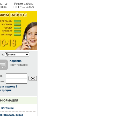
латная
Режим работы
тавка
Пн-Пт 10..18:00
та:
Корзина
(нет товаров)
н:
оль:
ыли пароль?
страция
НФОРМАЦИЯ
 магазине
ак сделать заказ