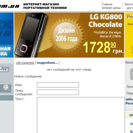
Самые
Бесп
низкие цены
дос
Валю
:
обсуждение
[
подробнее...
]
нет сообщений на этот товар
Новое сообщение:
Имя:
Логи
Тема
Пар
сообщения:
Текст:
заб
Реги
И
О
К