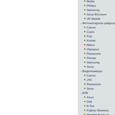
Nokia
Philips
Samsung
Sony-Ericsson
VK Mobile
Фотоаппараты цифро
Canon
Casio
Fuji
Kodak
Nikon
Olympus
Panasonic
Pentax
Samsung
Sony
Видеокамеры
Canon
JVC
Panasonic
Sony
КПК
Asus
Dell
E-Ten
Fujitsu-Siemens
Hewlett-Packard