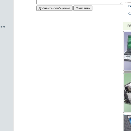
Г
С
Р
вые