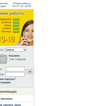
латная
Режим работы
тавка
Пн-Пт 10..18:00
та:
Корзина
(нет товаров)
н:
оль:
ыли пароль?
страция
НФОРМАЦИЯ
 магазине
ак сделать заказ