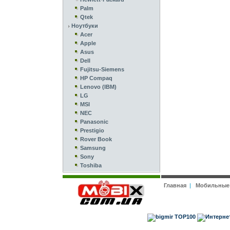
Palm
Qtek
Ноутбуки
Acer
Apple
Asus
Dell
Fujitsu-Siemens
HP Compaq
Lenovo (IBM)
LG
MSI
NEC
Panasonic
Prestigio
Rover Book
Samsung
Sony
Toshiba
Главная
|
Мобильные