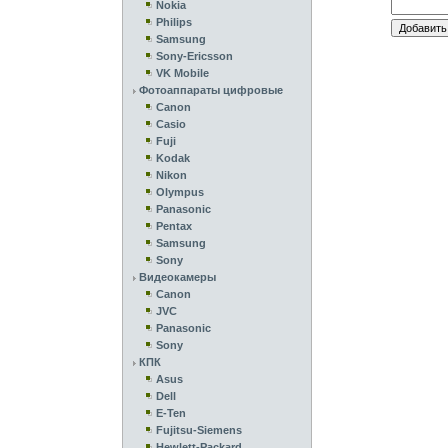
Nokia
Philips
Samsung
Sony-Ericsson
VK Mobile
Фотоаппараты цифровые
Canon
Casio
Fuji
Kodak
Nikon
Olympus
Panasonic
Pentax
Samsung
Sony
Видеокамеры
Canon
JVC
Panasonic
Sony
КПК
Asus
Dell
E-Ten
Fujitsu-Siemens
Hewlett-Packard