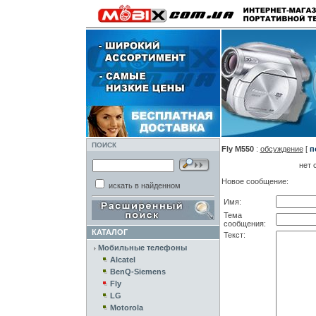
ПОИСК
Fly M550
:
обсуждение
[
п
нет 
Новое сообщение:
искать в найденном
Имя:
Тема
сообщения:
КАТАЛОГ
Текст:
Мобильные телефоны
Alcatel
BenQ-Siemens
Fly
LG
Motorola