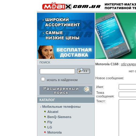
ПОИСК
Motorola C168
:
обсужден
нет 
Новое сообщение:
искать в найденном
Имя:
Тема
сообщения:
КАТАЛОГ
Текст:
Мобильные телефоны
Alcatel
BenQ-Siemens
Fly
LG
Motorola