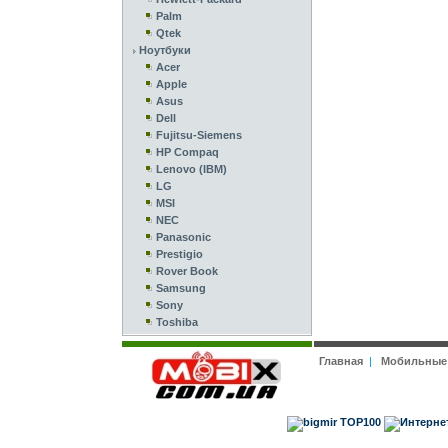
Palm
Qtek
Ноутбуки
Acer
Apple
Asus
Dell
Fujitsu-Siemens
HP Compaq
Lenovo (IBM)
LG
MSI
NEC
Panasonic
Prestigio
Rover Book
Samsung
Sony
Toshiba
Главная
|
Мобильные