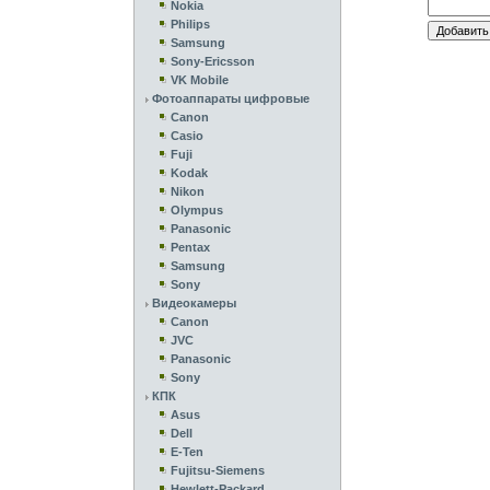
Nokia
Philips
Samsung
Sony-Ericsson
VK Mobile
Фотоаппараты цифровые
Canon
Casio
Fuji
Kodak
Nikon
Olympus
Panasonic
Pentax
Samsung
Sony
Видеокамеры
Canon
JVC
Panasonic
Sony
КПК
Asus
Dell
E-Ten
Fujitsu-Siemens
Hewlett-Packard