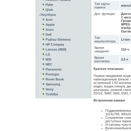
Тип карты
Palm
microS
памяти:
Qtek
Доп. функции:
Дикто
Ноутбуки
1 часа
Acer
Громк
MPEG 
Apple
изобр
Asus
Орган
Dell
Тип
Fujitsu-Siemens
Li-Ion
аккумулятора:
HP Compaq
Время
Lenovo (IBM)
210 ч
ожидания:
LG
Время
MSI
2.5 ч
разговора:
NEC
Краткое описание:
Panasonic
Prestigio
Первая имиджевая моде
Rover Book
навигационным блоком. 
встроенной 1.92-мегапи
Samsung
видео, медиа плеера, ди
Sony
разговора, громкой связ
EDGE, WAP, SMS, EMS, N
Toshiba
Встроенная камера
Поддерживаемые 
1024х768, 800x60
Сохранение сним
доступных вариа
Установка чувст
Включение/выклю