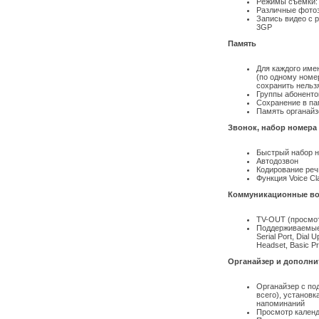
Режимы съемки: 
Различные фото
Запись видео с 
3GP
Память
Для каждого име
(по одному номер
сохранить нельзя
Группы абоненто
Сохранение в па
Память органайз
Звонок, набор номера
Быстрый набор н
Автодозвон
Кодирование реч
Функция Voice Cl
Коммуникационные во
TV-OUT (просмот
Поддерживаемые 
Serial Port, Dial 
Headset, Basic Pri
Органайзер и дополн
Органайзер с по
всего), установк
напоминаний
Просмотр календ