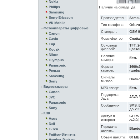
Nokia
Philips
Наличие на складе:
да
Samsung
Sony-Ericsson
Производитель:
Sams
VK Mobile
Тип телефона:
Обыч
Фотоаппараты цифровые
Стандарт:
GSM 9
Canon
Форм-фактор:
Слайд
Casio
Fuji
Основной
TFT, 2
дисплей:
цвето
Kodak
Nikon
Наличие
Есть
камеры:
Olympus
Panasonic
Формат
1600x1
камеры:
(цифр
Pentax
Samsung
Сигналы
Полиф
вызова:
Sony
Видеокамеры
MP3 плеер:
Есть
Canon
Поддержка
JAVA /
JVC
Java:
Panasonic
Сообщения:
SMS, 
Sony
до 29
КПК
Доступ в
GPRS /
Asus
интернет:
/v.2.0/
Dell
Передача
Bluet
E-Ten
данных:
Fujitsu-Siemens
Объем памяти:
80 МБ
Hewlett-Packard