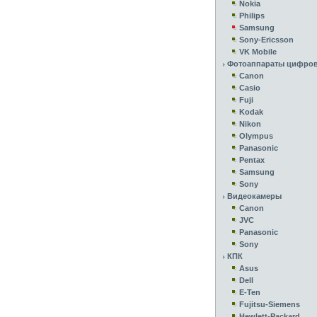
Nokia
Philips
Samsung
Sony-Ericsson
VK Mobile
Фотоаппараты цифро
Canon
Casio
Fuji
Kodak
Nikon
Olympus
Panasonic
Pentax
Samsung
Sony
Видеокамеры
Canon
JVC
Panasonic
Sony
КПК
Asus
Dell
E-Ten
Fujitsu-Siemens
Hewlett-Packard