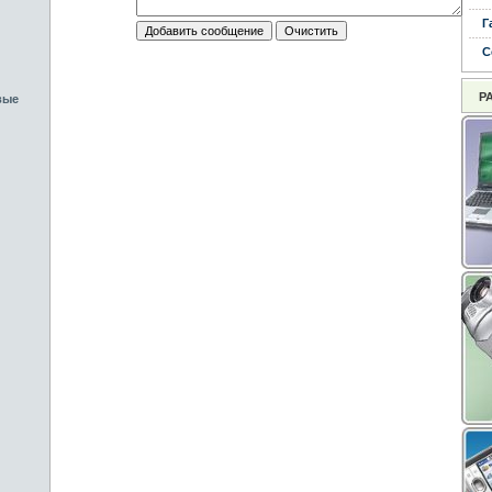
Г
С
Р
вые