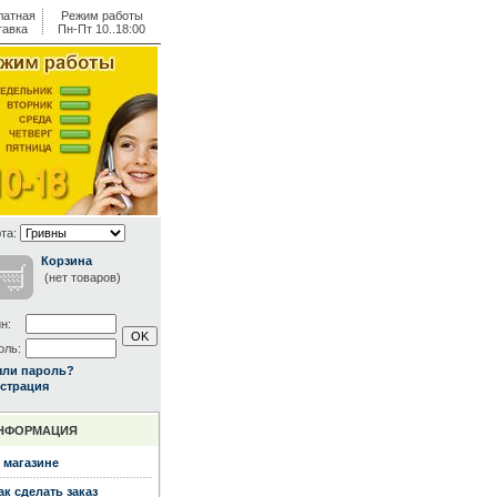
латная
Режим работы
тавка
Пн-Пт 10..18:00
та:
Корзина
(нет товаров)
н:
оль:
ыли пароль?
страция
НФОРМАЦИЯ
 магазине
ак сделать заказ