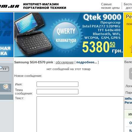
Самые
Бесп
низкие цены
дос
Валю
Samsung SGH-E570 pink
:
обсуждение
[
подробнее...
]
нет сообщений на этот товар
Новое сообщение:
Имя:
Логи
Тема
Пар
сообщения:
Текст:
заб
Реги
И
О
К