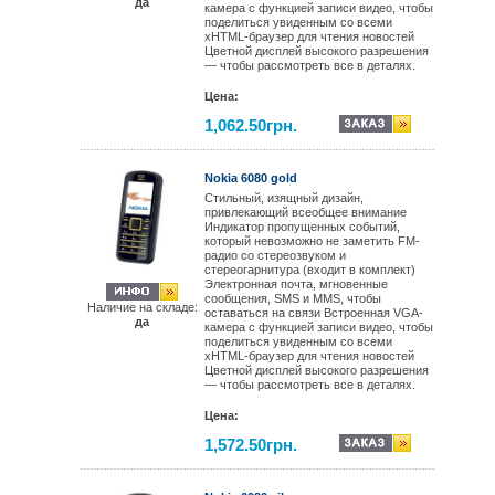
да
камера с функцией записи видео, чтобы
поделиться увиденным со всеми
xHTML-браузер для чтения новостей
Цветной дисплей высокого разрешения
— чтобы рассмотреть все в деталях.
Цена:
1,062.50грн.
Nokia 6080 gold
Стильный, изящный дизайн,
привлекающий всеобщее внимание
Индикатор пропущенных событий,
который невозможно не заметить FM-
радио со стереозвуком и
стереогарнитура (входит в комплект)
Электронная почта, мгновенные
сообщения, SMS и MMS, чтобы
Наличие на складе:
оставаться на связи Встроенная VGA-
да
камера с функцией записи видео, чтобы
поделиться увиденным со всеми
xHTML-браузер для чтения новостей
Цветной дисплей высокого разрешения
— чтобы рассмотреть все в деталях.
Цена:
1,572.50грн.