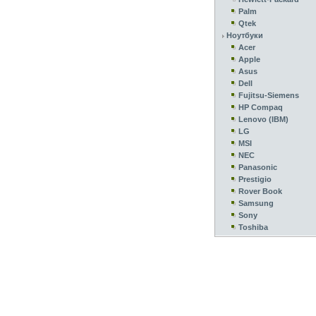
Palm
Qtek
Ноутбуки
Acer
Apple
Asus
Dell
Fujitsu-Siemens
HP Compaq
Lenovo (IBM)
LG
MSI
NEC
Panasonic
Prestigio
Rover Book
Samsung
Sony
Toshiba