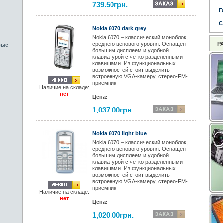
739.50грн.
Г
С
Nokia 6070 dark grey
Nokia 6070 – классический моноблок,
среднего ценового уровня. Оснащен
Р
вые
большим дисплеем и удобной
клавиатурой с четко разделенными
клавишами. Из функциональных
возможностей стоит выделить
встроенную VGA-камеру, стерео-FM-
приемник
Наличие на складе:
нет
Цена:
1,037.00грн.
Nokia 6070 light blue
Nokia 6070 – классический моноблок,
среднего ценового уровня. Оснащен
большим дисплеем и удобной
клавиатурой с четко разделенными
клавишами. Из функциональных
возможностей стоит выделить
встроенную VGA-камеру, стерео-FM-
приемник
Наличие на складе:
нет
Цена:
1,020.00грн.