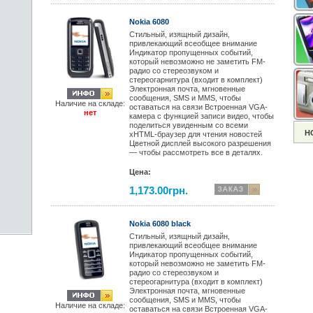
Nokia 6080
Стильный, изящный дизайн,
привлекающий всеобщее внимание
Индикатор пропущенных событий,
который невозможно не заметить FM-
радио со стереозвуком и
стереогарнитура (входит в комплект)
Электронная почта, мгновенные
сообщения, SMS и MMS, чтобы
Наличие на складе:
оставаться на связи Встроенная VGA-
нет
камера с функцией записи видео, чтобы
поделиться увиденным со всеми
Н
xHTML-браузер для чтения новостей
Цветной дисплей высокого разрешения
— чтобы рассмотреть все в деталях.
Цена:
1,173.00грн.
Nokia 6080 black
Стильный, изящный дизайн,
привлекающий всеобщее внимание
Индикатор пропущенных событий,
который невозможно не заметить FM-
радио со стереозвуком и
стереогарнитура (входит в комплект)
Электронная почта, мгновенные
сообщения, SMS и MMS, чтобы
Наличие на складе:
оставаться на связи Встроенная VGA-