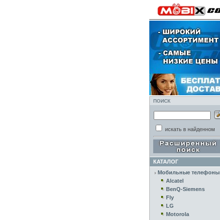
ПОИСК
искать в найденном
КАТАЛОГ
Мобильные телефоны
Alcatel
BenQ-Siemens
Fly
LG
Motorola