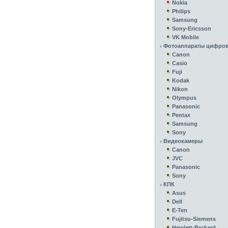
Nokia
Philips
Samsung
Sony-Ericsson
VK Mobile
Фотоаппараты цифро
Canon
Casio
Fuji
Kodak
Nikon
Olympus
Panasonic
Pentax
Samsung
Sony
Видеокамеры
Canon
JVC
Panasonic
Sony
КПК
Asus
Dell
E-Ten
Fujitsu-Siemens
Hewlett-Packard