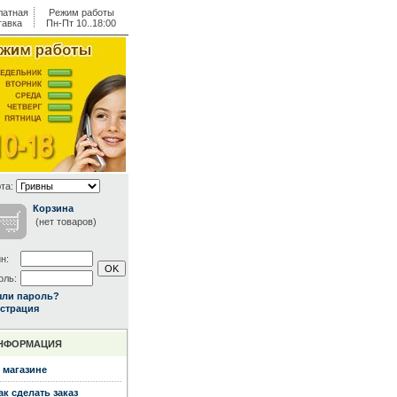
латная
Режим работы
тавка
Пн-Пт 10..18:00
та:
Корзина
(нет товаров)
н:
оль:
ыли пароль?
страция
НФОРМАЦИЯ
 магазине
ак сделать заказ