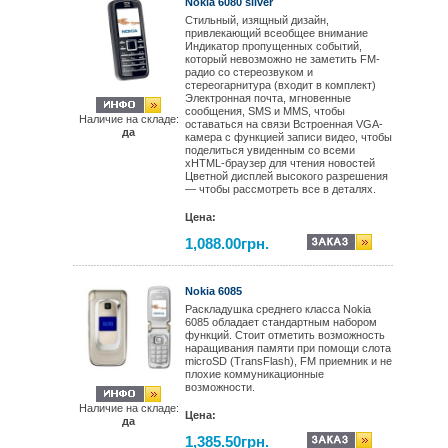
Nokia 6080 silver
Стильный, изящный дизайн,
привлекающий всеобщее внимание
Индикатор пропущенных событий,
который невозможно не заметить FM-
радио со стереозвуком и
стереогарнитура (входит в комплект)
Электронная почта, мгновенные
сообщения, SMS и MMS, чтобы
Наличие на складе:
оставаться на связи Встроенная VGA-
да
камера с функцией записи видео, чтобы
поделиться увиденным со всеми
xHTML-браузер для чтения новостей
Цветной дисплей высокого разрешения
— чтобы рассмотреть все в деталях.
Цена:
1,088.00грн.
Nokia 6085
Раскладушка среднего класса Nokia
6085 обладает стандартным набором
функций. Стоит отметить возможность
наращивания памяти при помощи слота
microSD (TransFlash), FM приемник и не
плохие коммуникационные
возможности.
Наличие на складе:
Цена:
да
1,385.50грн.