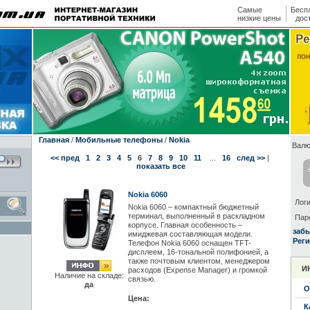
Самые
Бесп
низкие цены
дос
Главная
/
Мобильные телефоны
/
Nokia
Валю
<< пред
1
2
3
4
5
6
7
8
9
10
11
...
16
след >>
|
показать все
Nokia 6060
Логи
Nokia 6060 – компактный бюджетный
терминал, выполненный в раскладном
Пар
корпусе. Главная особенность –
заб
имиджевая составляющая модели.
Реги
Телефон Nokia 6060 оснащен TFT-
дисплеем, 16-тональной полифонией, а
также почтовым клиентом, менеджером
И
расходов (Expense Manager) и громкой
Наличие на складе:
связью.
да
О
Цена:
К