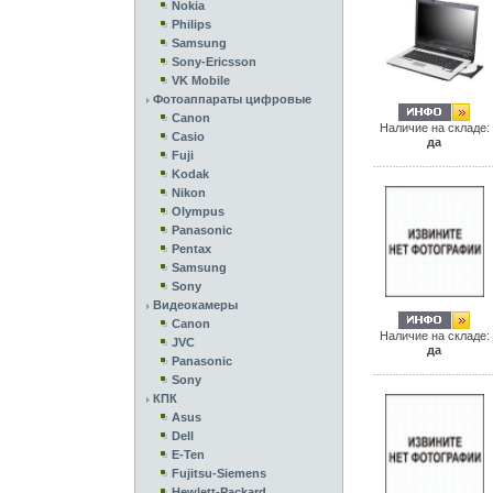
Nokia
Philips
Samsung
Sony-Ericsson
VK Mobile
Фотоаппараты цифровые
Canon
Наличие на складе:
Casio
да
Fuji
Kodak
Nikon
Olympus
Panasonic
Pentax
Samsung
Sony
Видеокамеры
Canon
Наличие на складе:
JVC
да
Panasonic
Sony
КПК
Asus
Dell
E-Ten
Fujitsu-Siemens
Hewlett-Packard