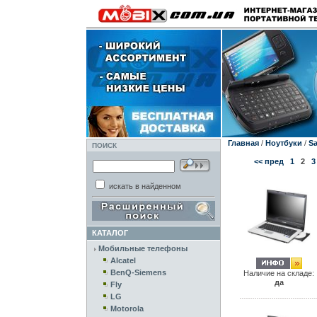
Главная
/
Ноутбуки
/
S
ПОИСК
<< пред
1
2
3
искать в найденном
КАТАЛОГ
Мобильные телефоны
Alcatel
BenQ-Siemens
Наличие на складе:
да
Fly
LG
Motorola