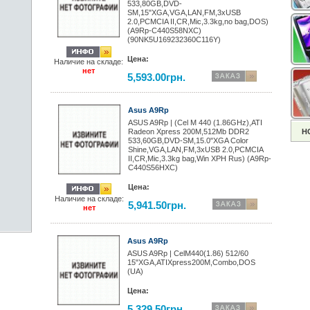
533,80GB,DVD-
SM,15"XGA,VGA,LAN,FM,3xUSB
2.0,PCMCIA II,CR,Mic,3.3kg,no bag,DOS)
(A9Rp-C440S58NXC)
(90NK5U169232360C116Y)
Цена:
Наличие на складе:
нет
5,593.00грн.
Asus A9Rp
ASUS A9Rp | (Cel M 440 (1.86GHz),ATI
Radeon Xpress 200M,512Mb DDR2
Н
533,60GB,DVD-SM,15.0"XGA Color
Shine,VGA,LAN,FM,3xUSB 2.0,PCMCIA
II,CR,Mic,3.3kg bag,Win XPH Rus) (A9Rp-
C440S56HXC)
Цена:
Наличие на складе:
5,941.50грн.
нет
Asus A9Rp
ASUS A9Rp | CelM440(1.86) 512/60
15"XGA,ATIXpress200M,Combo,DOS
(UA)
Цена:
5,329.50грн.