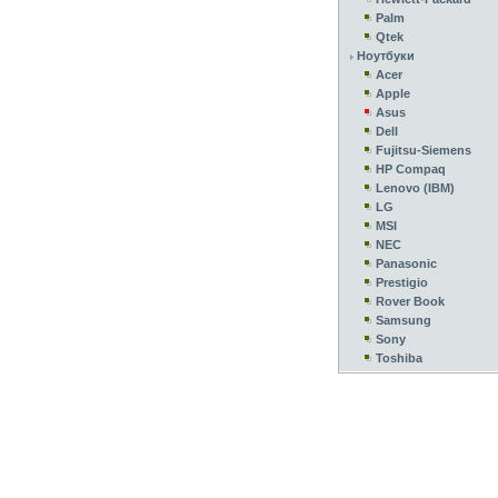
Palm
Qtek
Ноутбуки
Acer
Apple
Asus
Dell
Fujitsu-Siemens
HP Compaq
Lenovo (IBM)
LG
MSI
NEC
Panasonic
Prestigio
Rover Book
Samsung
Sony
Toshiba