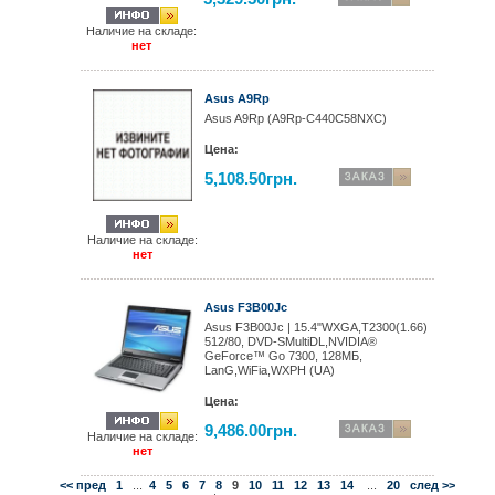
Наличие на складе:
нет
Asus A9Rp
Asus A9Rp (A9Rp-C440C58NXC)
Цена:
5,108.50грн.
Наличие на складе:
нет
Asus F3B00Jc
Asus F3B00Jc | 15.4"WXGA,T2300(1.66)
512/80, DVD-SMultiDL,NVIDIA®
GeForce™ Go 7300, 128МБ,
LanG,WiFia,WXPH (UA)
Цена:
9,486.00грн.
Наличие на складе:
нет
<< пред
1
...
4
5
6
7
8
9
10
11
12
13
14
...
20
след >>