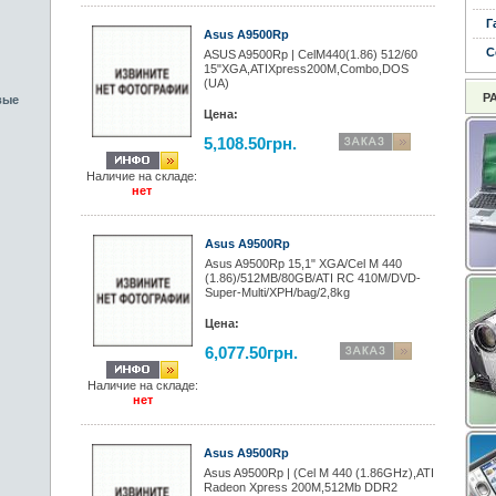
Г
Asus A9500Rp
С
ASUS A9500Rp | CelM440(1.86) 512/60
15"XGA,ATIXpress200M,Combo,DOS
(UA)
Р
вые
Цена:
5,108.50грн.
Наличие на складе:
нет
Asus A9500Rp
Asus A9500Rp 15,1" XGA/Cel M 440
(1.86)/512MB/80GB/ATI RC 410M/DVD-
Super-Multi/XPH/bag/2,8kg
Цена:
6,077.50грн.
Наличие на складе:
нет
Asus A9500Rp
Asus A9500Rp | (Cel M 440 (1.86GHz),ATI
Radeon Xpress 200M,512Mb DDR2