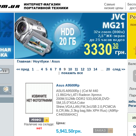
Самые
Бесп
низкие цены
дос
Главная
/
Ноутбуки
/
Asus
Валю
<< пред
1
...
4
5
6
7
8
9
10
11
12
13
14
...
20
след >>
|
показать все
Asus A9500Rp
Логи
ASUS A9500Rp | (Cel M 440
(1.86GHz),ATI Radeon Xpress
Пар
200M,512Mb DDR2 533,60GB,DVD-
заб
SM,15.0"XGA Color
Реги
Shine,VGA,LAN,FM,3xUSB 2.0,PCMCIA
II,CR,Mic,3.3kg bag,Win XPH Rus) (A9Rp-
C440S56HXC)
И
Цена:
Наличие на складе:
О
нет
5,941.50грн.
К