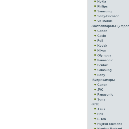
Nokia
Philips
Samsung
Sony-Ericsson
VK Mobile
Фотоаппараты цифро
Canon
Casio
Fuji
Kodak
Nikon
Olympus
Panasonic
Pentax
Samsung
Sony
Видеокамеры
Canon
JVC
Panasonic
Sony
КПК
Asus
Dell
E-Ten
Fujitsu-Siemens
Hewlett-Packard