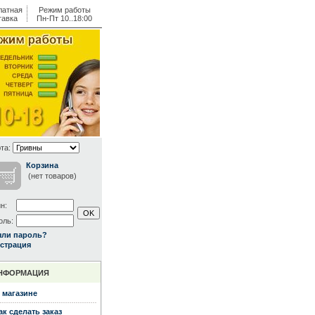
латная
Режим работы
тавка
Пн-Пт 10..18:00
та:
Корзина
(нет товаров)
н:
оль:
ыли пароль?
страция
НФОРМАЦИЯ
 магазине
ак сделать заказ