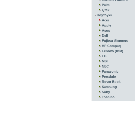
Palm
Qtek
Ноутбуки
Acer
Apple
Asus
Dell
Fujitsu-Siemens
HP Compaq
Lenovo (IBM)
LG
MSI
NEC
Panasonic
Prestigio
Rover Book
Samsung
Sony
Toshiba