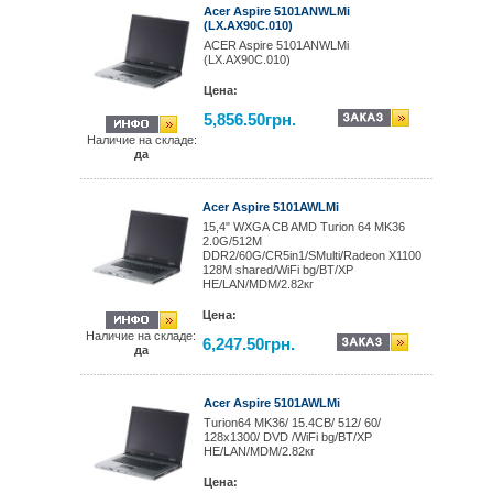
Acer Aspire 5101ANWLMi
(LX.AX90C.010)
ACER Aspire 5101ANWLMi
(LX.AX90C.010)
Цена:
5,856.50грн.
Наличие на складе:
да
Acer Aspire 5101AWLMi
15,4" WXGA CB AMD Turion 64 MK36
2.0G/512M
DDR2/60G/CR5in1/SMulti/Radeon X1100
128M shared/WiFi bg/BT/XP
HE/LAN/MDM/2.82кг
Цена:
Наличие на складе:
6,247.50грн.
да
Acer Aspire 5101AWLMi
Turion64 MK36/ 15.4CB/ 512/ 60/
128x1300/ DVD /WiFi bg/BT/XP
HE/LAN/MDM/2.82кг
Цена: