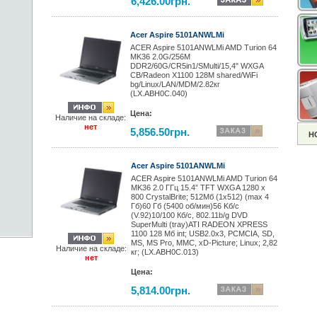
6,426.00грн.
Acer Aspire 5101ANWLMi
ACER Aspire 5101ANWLMi AMD Turion 64
MK36 2.0G/256M
DDR2/60G/CR5in1/SMulti/15,4" WXGA
CB/Radeon X1100 128M shared/WiFi
bg/Linux/LAN/MDM/2.82кг
(LX.ABH0C.040)
Цена:
Наличие на складе:
нет
5,856.50грн.
Н
Acer Aspire 5101ANWLMi
ACER Aspire 5101ANWLMi AMD Turion 64
MK36 2.0 ГГц 15.4” TFT WXGA 1280 x
800 CrystalBrite; 512Mб (1x512) (max 4
Гб)60 Гб (5400 об/мин)56 Kб/с
(V.92)10/100 Кб/с, 802.11b/g DVD
SuperMulti (tray)ATI RADEON XPRESS
1100 128 Мб int; USB2.0x3, PCMCIA, SD,
MS, MS Pro, MMC, xD-Picture; Linux; 2,82
Наличие на складе:
кг; (LX.ABH0C.013)
нет
Цена:
5,814.00грн.