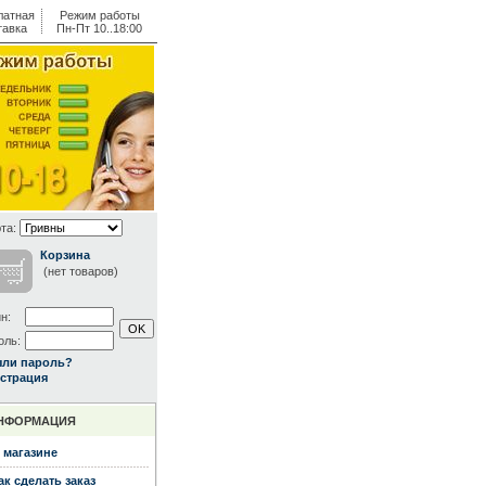
латная
Режим работы
тавка
Пн-Пт 10..18:00
та:
Корзина
(нет товаров)
н:
оль:
ыли пароль?
страция
НФОРМАЦИЯ
 магазине
ак сделать заказ