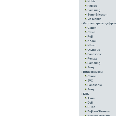
Nokia
Philips
Samsung
Sony-Ericsson
VK Mobile
Фотоаппараты цифро
Canon
Casio
Fuji
Kodak
Nikon
Olympus
Panasonic
Pentax
Samsung
Sony
Видеокамеры
Canon
JVC
Panasonic
Sony
КПК
Asus
Dell
E-Ten
Fujitsu-Siemens
Hewlett-Packard