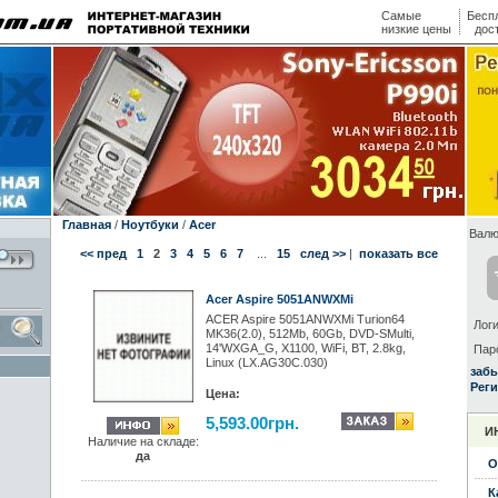
Самые
Бесп
низкие цены
дос
Главная
/
Ноутбуки
/
Acer
Валю
<< пред
1
2
3
4
5
6
7
...
15
след >>
|
показать все
Acer Aspire 5051ANWXMi
ACER Aspire 5051ANWXMi Turion64
Логи
MK36(2.0), 512Mb, 60Gb, DVD-SMulti,
14'WXGA_G, X1100, WiFi, BT, 2.8kg,
Пар
Linux (LX.AG30C.030)
заб
Реги
Цена:
5,593.00грн.
И
Наличие на складе:
да
О
К