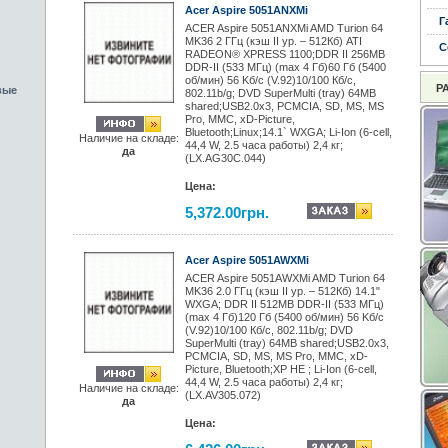
Acer Aspire 5051ANXMi
Г
ACER Aspire 5051ANXMi AMD Turion 64
MK36 2 ГГц (кэш II ур. – 512Кб) ATI
С
RADEON® XPRESS 1100;DDR II 256MB
DDR-II (533 МГц) (max 4 Гб)60 Гб (5400
об/мин) 56 Kб/с (V.92)10/100 Кб/с,
Р
вые
802.11b/g; DVD SuperMulti (tray) 64MB
shared;USB2.0x3, PCMCIA, SD, MS, MS
Pro, MMC, xD-Picture,
Bluetooth;Linux;14.1` WXGA; Li-Ion (6-cell,
Наличие на складе:
44,4 W, 2.5 часa работы) 2,4 кг;
да
(LX.AG30C.044)
Цена:
5,372.00грн.
Acer Aspire 5051AWXMi
ACER Aspire 5051AWXMi AMD Turion 64
MK36 2.0 ГГц (кэш II ур. – 512Кб) 14.1"
WXGA; DDR II 512MB DDR-II (533 МГц)
(max 4 Гб)120 Гб (5400 об/мин) 56 Kб/с
(V.92)10/100 Кб/с, 802.11b/g; DVD
SuperMulti (tray) 64MB shared;USB2.0x3,
PCMCIA, SD, MS, MS Pro, MMC, xD-
Picture, Bluetooth;XP HE ; Li-Ion (6-cell,
44,4 W, 2.5 часa работы) 2,4 кг;
Наличие на складе:
(LX.AV305.072)
да
Цена: