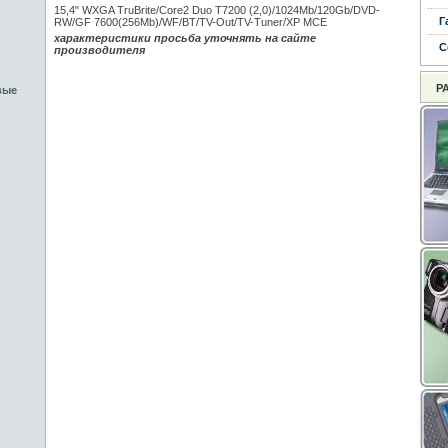
15,4" WXGA TruBrite/Core2 Duo T7200 (2,0)/1024Mb/120Gb/DVD-
Г
RW/GF 7600(256Mb)/WF/BT/TV-Out/TV-Tuner/XP MCE
характеристики просьба уточнять на сайте
С
производителя
Р
вые