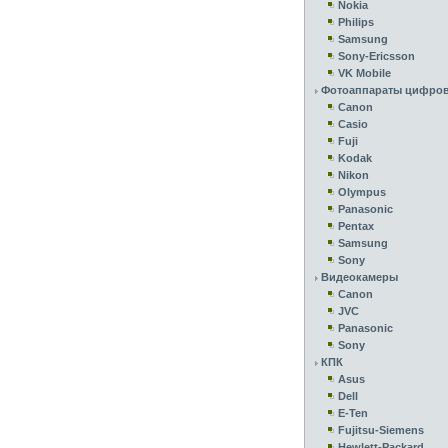
Nokia
Philips
Samsung
Sony-Ericsson
VK Mobile
Фотоаппараты цифро
Canon
Casio
Fuji
Kodak
Nikon
Olympus
Panasonic
Pentax
Samsung
Sony
Видеокамеры
Canon
JVC
Panasonic
Sony
КПК
Asus
Dell
E-Ten
Fujitsu-Siemens
Hewlett-Packard