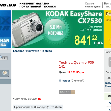
Самые
Бесп
низкие цены
дос
Главная
/
Ноутбуки
/
Toshiba
Валю
Toshiba Qosmio F30-
141
Цена:
19,252.50грн.
Логи
Пар
Отзывы
(0 мнений)
заб
Реги
И
Наличие на складе:
нет
О
Производитель (Ноутбуки):
Toshiba
К