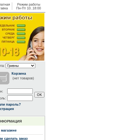
латная
Режим работы
тавка
Пн-Пт 10..18:00
та:
Корзина
(нет товаров)
н:
оль:
ыли пароль?
страция
НФОРМАЦИЯ
 магазине
ак сделать заказ