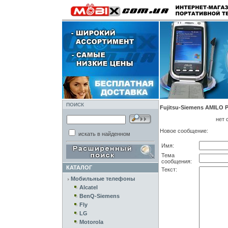
ПОИСК
Fujitsu-Siemens AMILO P
нет 
Новое сообщение:
искать в найденном
Имя:
Тема
сообщения:
КАТАЛОГ
Текст:
Мобильные телефоны
Alcatel
BenQ-Siemens
Fly
LG
Motorola