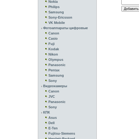
Nokia
Philips
Samsung
Sony-Ericsson
VK Mobile
Фотоаппараты цифровые
Canon
Casio
Fuji
Kodak
Nikon
Olympus
Panasonic
Pentax
Samsung
Sony
Видеокамеры
Canon
JVC
Panasonic
Sony
КПК
Asus
Dell
E-Ten
Fujitsu-Siemens
Hewlett-Packard