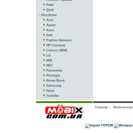
Palm
Qtek
Ноутбуки
Acer
Apple
Asus
Dell
Fujitsu-Siemens
HP Compaq
Lenovo (IBM)
LG
MSI
NEC
Panasonic
Prestigio
Rover Book
Samsung
Sony
Toshiba
Главная
|
Мобильные