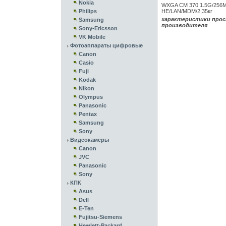
Nokia
WXGA CM 370 1.5G/256M
Philips
HE/LAN/MDM/2,35кг
характеристики прос
Samsung
производителя
Sony-Ericsson
VK Mobile
Фотоаппараты цифровые
Canon
Casio
Fuji
Kodak
Nikon
Olympus
Panasonic
Pentax
Samsung
Sony
Видеокамеры
Canon
JVC
Panasonic
Sony
КПК
Asus
Dell
E-Ten
Fujitsu-Siemens
Hewlett-Packard