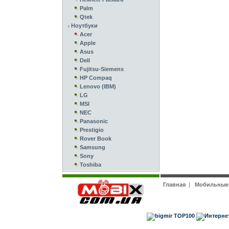
Palm
Qtek
Ноутбуки
Acer
Apple
Asus
Dell
Fujitsu-Siemens
HP Compaq
Lenovo (IBM)
LG
MSI
NEC
Panasonic
Prestigio
Rover Book
Samsung
Sony
Toshiba
Главная
|
Мобильные