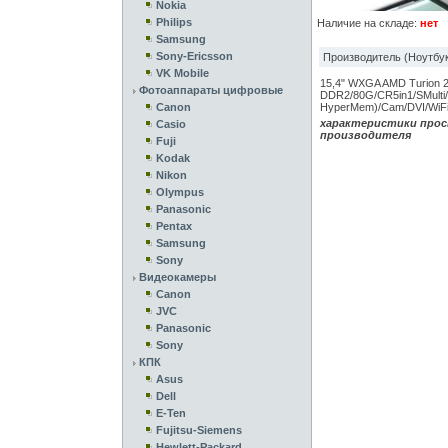
Nokia
Philips
Наличие на складе:
нет
Samsung
Sony-Ericsson
Производитель (Ноутбук
VK Mobile
15,4" WXGA AMD Turion 
Фотоаппараты цифровые
DDR2/80G/CR5in1/SMulti
Canon
HyperMem)/Cam/DVI/WiF
характеристики прос
Casio
производителя
Fuji
Kodak
Nikon
Olympus
Panasonic
Pentax
Samsung
Sony
Видеокамеры
Canon
JVC
Panasonic
Sony
КПК
Asus
Dell
E-Ten
Fujitsu-Siemens
Hewlett-Packard