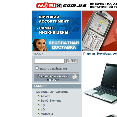
Главная
/
Ноутбуки
/
Ac
ПОИСК
искать в найденном
КАТАЛОГ
Мобильные телефоны
Alcatel
BenQ-Siemens
Fly
LG
Motorola