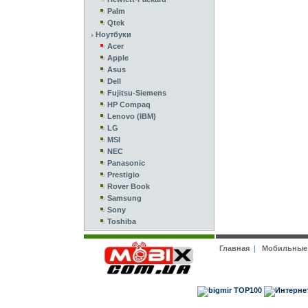
Palm
Qtek
Ноутбуки
Acer
Apple
Asus
Dell
Fujitsu-Siemens
HP Compaq
Lenovo (IBM)
LG
MSI
NEC
Panasonic
Prestigio
Rover Book
Samsung
Sony
Toshiba
Главная
|
Мобильные