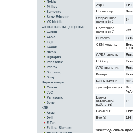
Nokia
Экран:
TFT 
Philips
Процессор:
Sam
Samsung
Sony-Ericsson
Оперативная
64
память (мб):
VK Mobile
Фотоаппараты цифровые
Постоянная
256
память (мб):
Canon
Casio
Bluetooth:
Есть 
Fuji
GSM-модуль:
Есть
Kodak
1900
Nikon
GPRS-модуль:
Есть
Olympus
USB-порт:
Ест
Panasonic
Pentax
GPS-приемник:
Ест
Samsung
Камера:
Есть
Sony
Карты памяти:
Min
Видеокамеры
Canon
Доп.информация:
Вст
ауд
JVC
Panasonic
Время
автономной
15
Sony
работы (ч):
КПК
Размеры:
119x
Asus
Dell
Вес (г):
186
E-Ten
Fujitsu-Siemens
характеристики прос
Hewlett-Packard