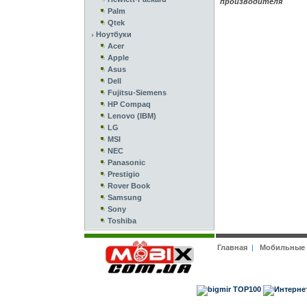
производителя
Palm
Qtek
Ноутбуки
Acer
Apple
Asus
Dell
Fujitsu-Siemens
HP Compaq
Lenovo (IBM)
LG
MSI
NEC
Panasonic
Prestigio
Rover Book
Samsung
Sony
Toshiba
Главная
|
Мобильные