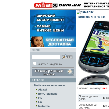
Главная
/
КПК
/
E-Ten
ПОИСК
искать в найденном
КАТАЛОГ
Мобильные телефоны
Наличие на складе:
нет
Alcatel
BenQ-Siemens
Производитель
Fly
E-Te
(КПК):
LG
Операционная
Motorola
MS W
система: