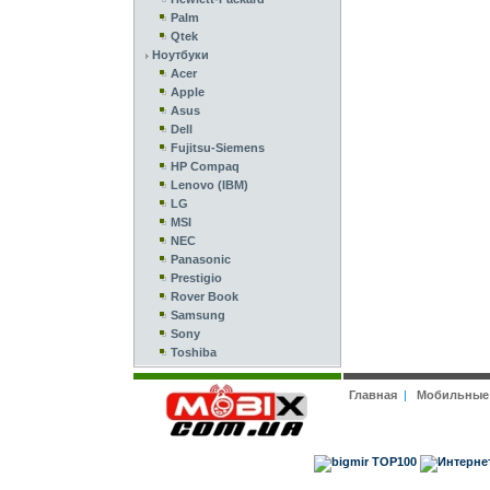
Palm
Qtek
Ноутбуки
Acer
Apple
Asus
Dell
Fujitsu-Siemens
HP Compaq
Lenovo (IBM)
LG
MSI
NEC
Panasonic
Prestigio
Rover Book
Samsung
Sony
Toshiba
Главная
|
Мобильные