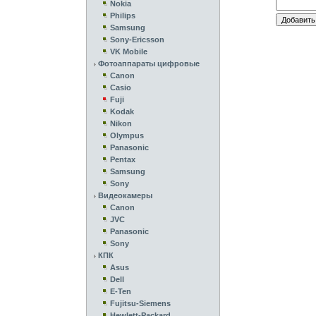
Nokia
Philips
Samsung
Sony-Ericsson
VK Mobile
Фотоаппараты цифровые
Canon
Casio
Fuji
Kodak
Nikon
Olympus
Panasonic
Pentax
Samsung
Sony
Видеокамеры
Canon
JVC
Panasonic
Sony
КПК
Asus
Dell
E-Ten
Fujitsu-Siemens
Hewlett-Packard