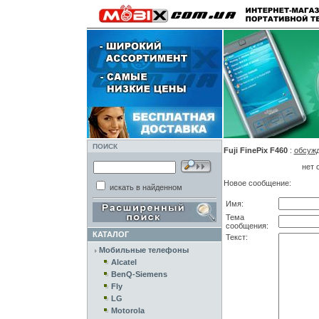
ПОИСК
Fuji FinePix F460
:
обсуж
нет 
Новое сообщение:
искать в найденном
Имя:
Тема
сообщения:
КАТАЛОГ
Текст:
Мобильные телефоны
Alcatel
BenQ-Siemens
Fly
LG
Motorola