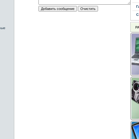
Г
С
Р
вые