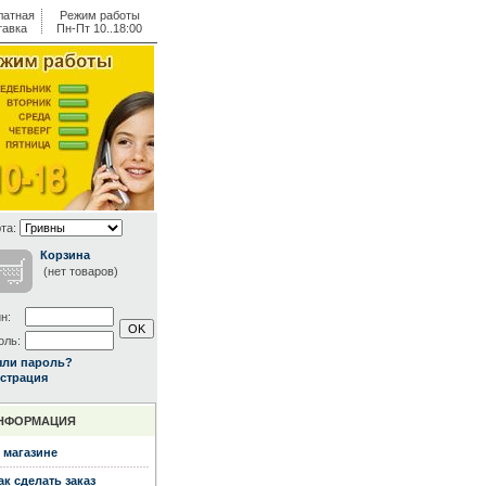
латная
Режим работы
тавка
Пн-Пт 10..18:00
та:
Корзина
(нет товаров)
н:
оль:
ыли пароль?
страция
НФОРМАЦИЯ
 магазине
ак сделать заказ