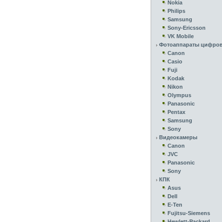
Nokia
Philips
Samsung
Sony-Ericsson
VK Mobile
Фотоаппараты цифро
Canon
Casio
Fuji
Kodak
Nikon
Olympus
Panasonic
Pentax
Samsung
Sony
Видеокамеры
Canon
JVC
Panasonic
Sony
КПК
Asus
Dell
E-Ten
Fujitsu-Siemens
Hewlett-Packard