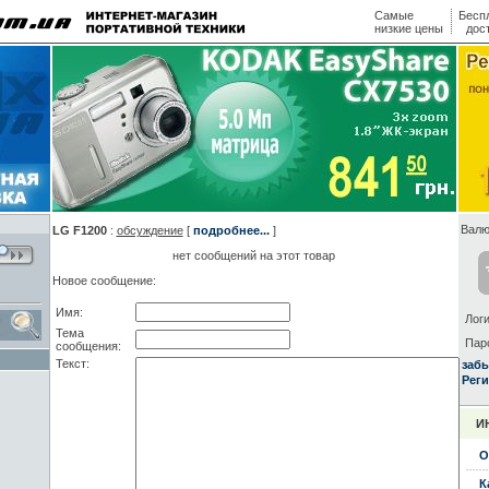
Самые
Бесп
низкие цены
дос
Валю
LG F1200
:
обсуждение
[
подробнее...
]
нет сообщений на этот товар
Новое сообщение:
Имя:
Логи
Тема
Пар
сообщения:
Текст:
заб
Реги
И
О
К