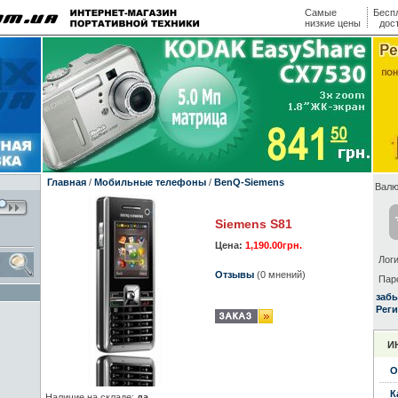
Самые
Бесп
низкие цены
дос
Главная
/
Мобильные телефоны
/
BenQ-Siemens
Валю
Siemens S81
Цена:
1,190.00грн.
Логи
Отзывы
(0 мнений)
Пар
заб
Реги
И
О
К
Наличие на складе:
да