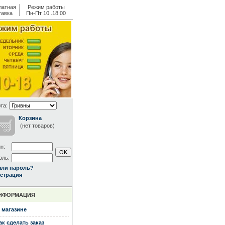
латная
Режим работы
тавка
Пн-Пт 10..18:00
та:
Корзина
(нет товаров)
н:
оль:
ыли пароль?
страция
НФОРМАЦИЯ
 магазине
ак сделать заказ