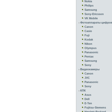
Nokia
Philips
Samsung
Sony-Ericsson
VK Mobile
Фотоаппараты цифро
Canon
Casio
Fuji
Kodak
Nikon
Olympus
Panasonic
Pentax
Samsung
Sony
Видеокамеры
Canon
JVC
Panasonic
Sony
КПК
Asus
Dell
E-Ten
Fujitsu-Siemens
Hewlett-Packard