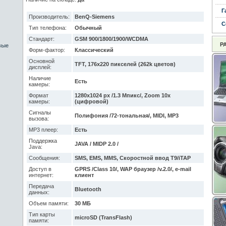
Г
Производитель:
BenQ-Siemens
С
Тип телефона:
Обычный
Стандарт:
GSM 900/1800/1900/WCDMA
Р
вые
Форм-фактор:
Классический
Основной
TFT, 176x220 пикселей (262k цветов)
дисплей:
Наличие
Есть
камеры:
Формат
1280x1024 px /1.3 Мпикс/, Zoom 10x
камеры:
(цифровой)
Сигналы
Полифония /72-тональная/, MIDI, MP3
вызова:
MP3 плеер:
Есть
Поддержка
JAVA / MIDP 2.0 /
Java:
Сообщения:
SMS, EMS, MMS, Скоростной ввод T9/iTAP
Доступ в
GPRS /Class 10/, WAP браузер /v.2.0/, e-mail
интернет:
клиент
Передача
Bluetooth
данных:
Объем памяти:
30 МБ
Тип карты
microSD (TransFlash)
памяти: