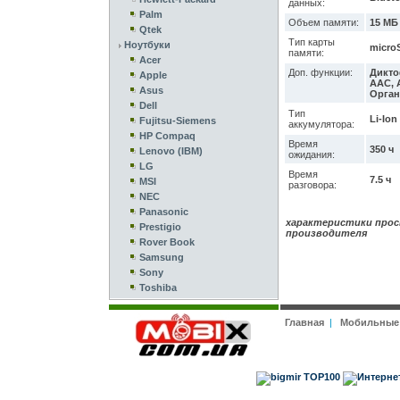
данных:
Palm
Объем памяти:
15 МБ
Qtek
Тип карты
Ноутбуки
microS
памяти:
Acer
Доп. функции:
Дикто
Apple
AAC, 
Asus
Орган
Dell
Тип
Li-Ion
Fujitsu-Siemens
аккумулятора:
HP Compaq
Время
350 ч
Lenovo (IBM)
ожидания:
LG
Время
7.5 ч
MSI
разговора:
NEC
Panasonic
характеристики прос
Prestigio
производителя
Rover Book
Samsung
Sony
Toshiba
Главная
|
Мобильные