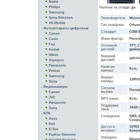
Nokia
Philips
Наличие на складе:
да
Samsung
Sony-Ericsson
Производитель:
Motor
VK Mobile
Тип телефона:
Обыч
Фотоаппараты цифровые
Стандарт:
GSM 8
Canon
Форм-фактор:
Раскл
Casio
Fuji
Основной
TFT, 
дисплей:
дюйма
Kodak
Nikon
Внешний
цветн
дисплей:
Olympus
Panasonic
Наличие
Есть
камеры:
Pentax
Samsung
Формат
1280x1
камеры:
Sony
Видеокамеры
Сигналы
Полиф
вызова:
Canon
JVC
MP3 плеер:
Есть
Panasonic
Поддержка
JAVA /
Sony
Java:
КПК
Сообщения:
SMS, E
Asus
Скоро
Dell
Доступ в
GPRS /
E-Ten
интернет:
браузе
Fujitsu-Siemens
Передача
Blueto
Hewlett-Packard