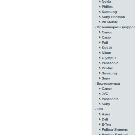
Nokia
Philips
Samsung
Sony-Ericsson
VK Mobile
Фотоаппараты цифро
Canon
Casio
Fuji
Kodak
Nikon
Olympus
Panasonic
Pentax
Samsung
Sony
Видеокамеры
Canon
JVC
Panasonic
Sony
КПК
Asus
Dell
E-Ten
Fujitsu-Siemens
Hewlett-Packard