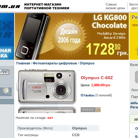
Самые
Бесп
низкие цены
дос
Главная
/
Фотоаппараты цифровые
/
Olympus
Валю
Olympus C-60Z
Цена:
1,989.00грн.
Логи
Отзывы
(0 мнений)
Пар
заб
Реги
Наличие на складе:
нет
И
Производитель (Фото):
Olympus
О
Тип матрицы:
CCD
К