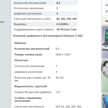
Количество мегапикселей:
6.4
Г
Оптическое увеличение:
3
С
Цифровое увеличение:
4
Светочувствительность (ISO):
64, 100, 200, 400
Р
вые
Выдержка:
4-1/1000 с
Поддерживаемые карты памяти:
xD-Picture Card
Описание цифрового фотоаппарата Olympus C-60Z
Матрица
Количество мегапикселей
6.4
Размер снимка (max)
2560 x 1920
Объектив
Оптическое увеличение
3
Цифровое увеличение
4
Фокусное расстояние экв. 35
38-114
мм
Видоискатель / дисплей
Размер ЖК дисплея (дюймов)
1.8 ''
Съемка / параметры
экспозиции
Светочувствительность
ISO 64, 100, 200, 400