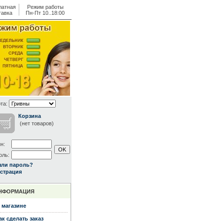
латная
Режим работы
тавка
Пн-Пт 10..18:00
та:
Корзина
(нет товаров)
н:
оль:
ыли пароль?
страция
НФОРМАЦИЯ
 магазине
ак сделать заказ