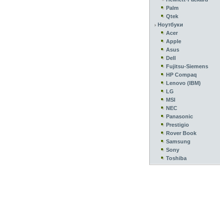
Palm
Qtek
Ноутбуки
Acer
Apple
Asus
Dell
Fujitsu-Siemens
HP Compaq
Lenovo (IBM)
LG
MSI
NEC
Panasonic
Prestigio
Rover Book
Samsung
Sony
Toshiba