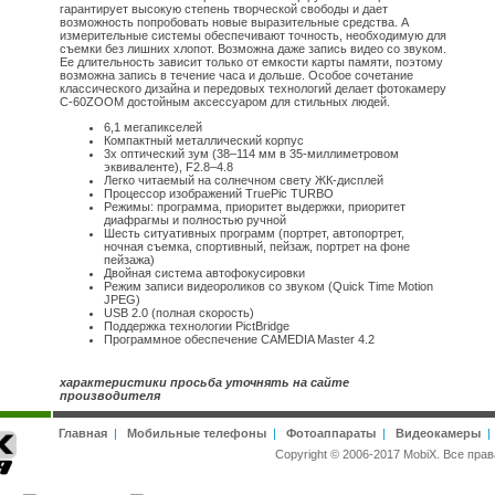
гарантирует высокую степень творческой свободы и дает
возможность попробовать новые выразительные средства. А
измерительные системы обеспечивают точность, необходимую для
съемки без лишних хлопот. Возможна даже запись видео со звуком.
Ее длительность зависит только от емкости карты памяти, поэтому
возможна запись в течение часа и дольше. Особое сочетание
классического дизайна и передовых технологий делает фотокамеру
C-60ZOOM достойным аксессуаром для стильных людей.
6,1 мегапикселей
Компактный металлический корпус
3x оптический зум (38–114 мм в 35-миллиметровом
эквиваленте), F2.8–4.8
Легко читаемый на солнечном свету ЖК-дисплей
Процессор изображений TruePic TURBO
Режимы: программа, приоритет выдержки, приоритет
диафрагмы и полностью ручной
Шесть ситуативных программ (портрет, автопортрет,
ночная съемка, спортивный, пейзаж, портрет на фоне
пейзажа)
Двойная система автофокусировки
Режим записи видеороликов со звуком (Quick Time Motion
JPEG)
USB 2.0 (полная скорость)
Поддержка технологии PictBridge
Программное обеспечение CAMEDIA Master 4.2
характеристики просьба уточнять на сайте
производителя
Главная
|
Мобильные телефоны
|
Фотоаппараты
|
Видеокамеры
Copyright © 2006-2017 MobiX. Все п