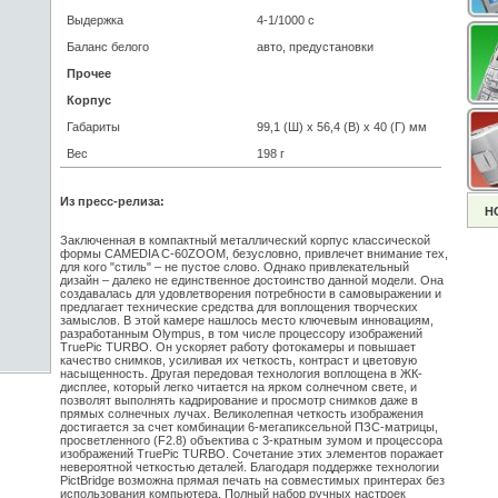
Выдержка
4-1/1000 с
Баланс белого
авто, предустановки
Прочее
Корпус
Габариты
99,1 (Ш) x 56,4 (В) x 40 (Г) мм
Вес
198 г
Из пресс-релиза:
Н
Заключенная в компактный металлический корпус классической
формы CAMEDIA C-60ZOOM, безусловно, привлечет внимание тех,
для кого "стиль" – не пустое слово. Однако привлекательный
дизайн – далеко не единственное достоинство данной модели. Она
создавалась для удовлетворения потребности в самовыражении и
предлагает технические средства для воплощения творческих
замыслов. В этой камере нашлось место ключевым инновациям,
разработанным Olympus, в том числе процессору изображений
TruePic TURBO. Он ускоряет работу фотокамеры и повышает
качество снимков, усиливая их четкость, контраст и цветовую
насыщенность. Другая передовая технология воплощена в ЖК-
дисплее, который легко читается на ярком солнечном свете, и
позволят выполнять кадрирование и просмотр снимков даже в
прямых солнечных лучах. Великолепная четкость изображения
достигается за счет комбинации 6-мегапиксельной ПЗС-матрицы,
просветленного (F2.8) объектива с 3-кратным зумом и процессора
изображений TruePic TURBO. Сочетание этих элементов поражает
невероятной четкостью деталей. Благодаря поддержке технологии
PictBridge возможна прямая печать на совместимых принтерах без
использования компьютера. Полный набор ручных настроек