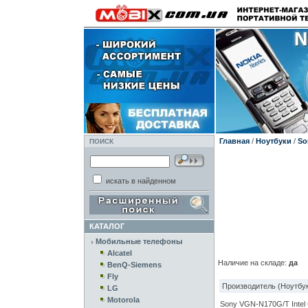
Главная
/
Ноутбуки
/
So
ПОИСК
искать в найденном
КАТАЛОГ
Мобильные телефоны
Alcatel
Наличие на складе:
да
BenQ-Siemens
Fly
Производитель (Ноутбук
LG
Motorola
Sony VGN-N170G/T Inte