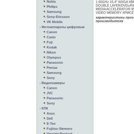
Nokia
1.60GHz 15.4" WXGA XB
DOUBLE LAYER/DVD±RW N
Philips
MEDIA ACCELERATOR 9
Samsung
VIDEO MEMORY XPMCE 
Sony-Ericsson
характеристики прос
производителя
VK Mobile
Фотоаппараты цифровые
Canon
Casio
Fuji
Kodak
Nikon
Olympus
Panasonic
Pentax
Samsung
Sony
Видеокамеры
Canon
JVC
Panasonic
Sony
КПК
Asus
Dell
E-Ten
Fujitsu-Siemens
Hewlett-Packard