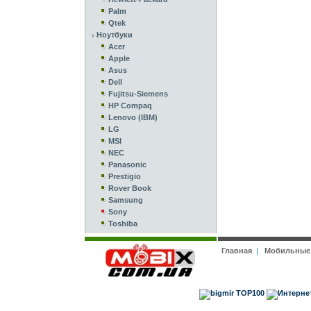
Palm
Qtek
Ноутбуки
Acer
Apple
Asus
Dell
Fujitsu-Siemens
HP Compaq
Lenovo (IBM)
LG
MSI
NEC
Panasonic
Prestigio
Rover Book
Samsung
Sony
Toshiba
Главная
|
Мобильные