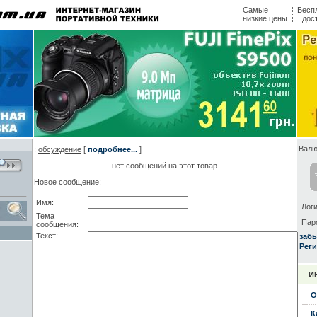
Самые
Бесп
низкие цены
дос
Валю
:
обсуждение
[
подробнее...
]
нет сообщений на этот товар
Новое сообщение:
Имя:
Логи
Тема
Пар
сообщения:
Текст:
заб
Реги
И
О
К