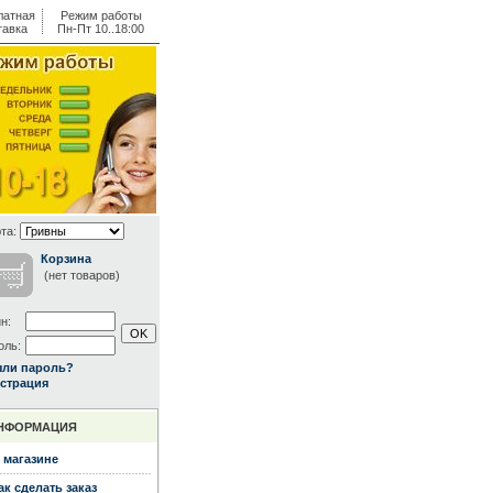
латная
Режим работы
тавка
Пн-Пт 10..18:00
та:
Корзина
(нет товаров)
н:
оль:
ыли пароль?
страция
НФОРМАЦИЯ
 магазине
ак сделать заказ