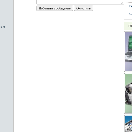
Г
С
Р
вые