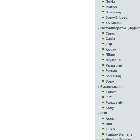
Nokia
Philips
Samsung
Sony-Ericsson
VK Mobile
Фотоаппараты цифро
Canon
Casio
Fuji
Kodak
Nikon
Olympus
Panasonic
Pentax
Samsung
Sony
Видеокамеры
Canon
JVC
Panasonic
Sony
КПК
Asus
Dell
E-Ten
Fujitsu-Siemens
Hewlett-Packard