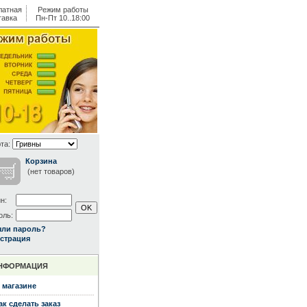
латная
Режим работы
тавка
Пн-Пт 10..18:00
та:
Корзина
(нет товаров)
н:
оль:
ыли пароль?
страция
НФОРМАЦИЯ
 магазине
ак сделать заказ