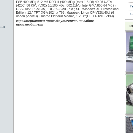
FSB 400 МГц; 512 Mб DDR-II (400 МГц) (max 1.5 Гб) 40 Гб UATA
(4200) 56 Kб/с (V.92) 10/100 Кб/с, 802.11b/g; Intel GMA 855 64 Мб int;
Г
USB2.0x2, PCMCIA, EDGE/GSM/GPRS; SD; Windows XP Professional
Edition; 12.” TFT XGA 1024 x 768 ; батарея: Li-Ion CF-VZSU40U (6
С
часов работы) Trusted Platform Module, 1.25 кг(CF-T4HWETZBM)
характеристики просьба уточнять на сайте
производителя
Р
вые