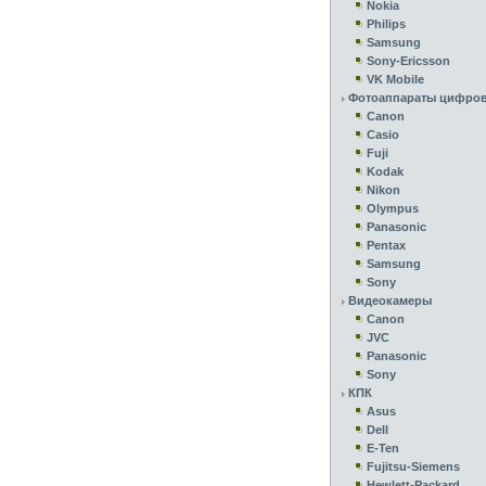
Nokia
Philips
Samsung
Sony-Ericsson
VK Mobile
Фотоаппараты цифро
Canon
Casio
Fuji
Kodak
Nikon
Olympus
Panasonic
Pentax
Samsung
Sony
Видеокамеры
Canon
JVC
Panasonic
Sony
КПК
Asus
Dell
E-Ten
Fujitsu-Siemens
Hewlett-Packard