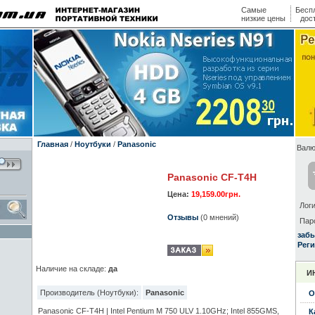
Самые
Бесп
низкие цены
дос
Главная
/
Ноутбуки
/
Panasonic
Валю
Panasonic CF-T4H
Цена:
19,159.00грн.
Логи
Отзывы
(0 мнений)
Пар
заб
Реги
Наличие на складе:
да
И
Производитель (Ноутбуки):
Panasonic
О
Panasonic CF-T4H | Intel Pentium M 750 ULV 1.10GHz; Intel 855GMS,
К