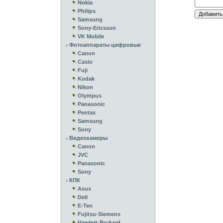
Nokia
Philips
Samsung
Sony-Ericsson
VK Mobile
Фотоаппараты цифровые
Canon
Casio
Fuji
Kodak
Nikon
Olympus
Panasonic
Pentax
Samsung
Sony
Видеокамеры
Canon
JVC
Panasonic
Sony
КПК
Asus
Dell
E-Ten
Fujitsu-Siemens
Hewlett-Packard