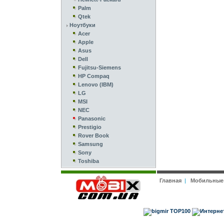
Palm
Qtek
Ноутбуки
Acer
Apple
Asus
Dell
Fujitsu-Siemens
HP Compaq
Lenovo (IBM)
LG
MSI
NEC
Panasonic
Prestigio
Rover Book
Samsung
Sony
Toshiba
Главная
|
Мобильные