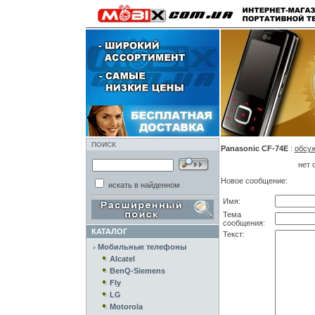
ПОИСК
Panasonic CF-74E
:
обсу
нет 
Новое сообщение:
искать в найденном
Имя:
Тема
сообщения:
КАТАЛОГ
Текст:
Мобильные телефоны
Alcatel
BenQ-Siemens
Fly
LG
Motorola