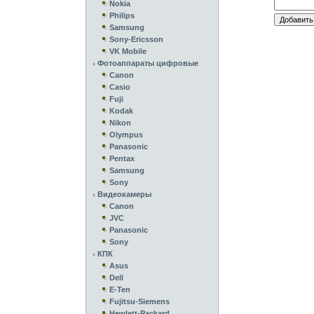
Nokia
Philips
Samsung
Sony-Ericsson
VK Mobile
Фотоаппараты цифровые
Canon
Casio
Fuji
Kodak
Nikon
Olympus
Panasonic
Pentax
Samsung
Sony
Видеокамеры
Canon
JVC
Panasonic
Sony
КПК
Asus
Dell
E-Ten
Fujitsu-Siemens
Hewlett-Packard