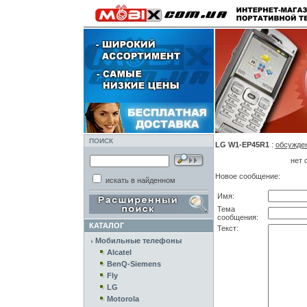
ПОИСК
LG W1-EP45R1
:
обсужде
нет 
Новое сообщение:
искать в найденном
Имя:
Тема
сообщения:
КАТАЛОГ
Текст:
Мобильные телефоны
Alcatel
BenQ-Siemens
Fly
LG
Motorola