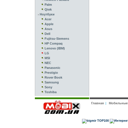
Palm
Qtek
Ноутбуки
Acer
Apple
Asus
Dell
Fujitsu-Siemens
HP Compaq
Lenovo (IBM)
LG
MSI
NEC
Panasonic
Prestigio
Rover Book
Samsung
Sony
Toshiba
Главная
|
Мобильные