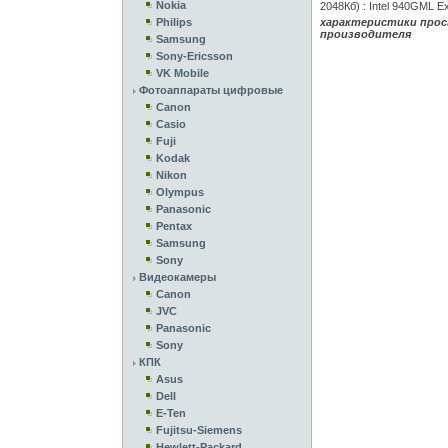
Nokia
2048Кб) : Intel 940GML E
Philips
характеристики прос
производителя
Samsung
Sony-Ericsson
VK Mobile
Фотоаппараты цифровые
Canon
Casio
Fuji
Kodak
Nikon
Olympus
Panasonic
Pentax
Samsung
Sony
Видеокамеры
Canon
JVC
Panasonic
Sony
КПК
Asus
Dell
E-Ten
Fujitsu-Siemens
Hewlett-Packard