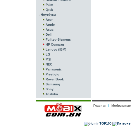
Palm
Qtek
Ноутбуки
Acer
Apple
Asus
Dell
Fujitsu-Siemens
HP Compaq
Lenovo (IBM)
LG
MSI
NEC
Panasonic
Prestigio
Rover Book
Samsung
Sony
Toshiba
Главная
|
Мобильные