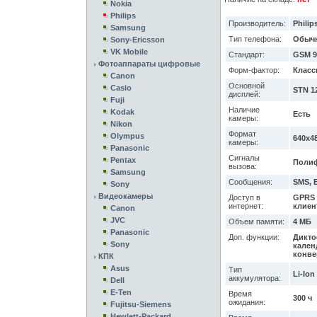
Nokia
Philips
Производитель:
Philip
Samsung
Тип телефона:
Обыч
Sony-Ericsson
VK Mobile
Стандарт:
GSM 9
Фотоаппараты цифровые
Форм-фактор:
Класс
Canon
Основной
Casio
STN 12
дисплей:
Fuji
Наличие
Kodak
Есть
камеры:
Nikon
Формат
Olympus
640x4
камеры:
Panasonic
Сигналы
Pentax
Полиф
вызова:
Samsung
Сообщения:
SMS, 
Sony
Видеокамеры
Доступ в
GPRS /
интернет:
клиен
Canon
JVC
Объем памяти:
4 МБ
Panasonic
Доп. функции:
Дикто
Sony
кален
конве
КПК
Asus
Тип
Li-Ion
аккумулятора:
Dell
E-Ten
Время
300 ч
ожидания:
Fujitsu-Siemens
Hewlett-Packard