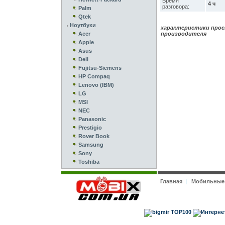
Время
4 ч
разговора:
Palm
Qtek
Ноутбуки
характеристики прос
Acer
производителя
Apple
Asus
Dell
Fujitsu-Siemens
HP Compaq
Lenovo (IBM)
LG
MSI
NEC
Panasonic
Prestigio
Rover Book
Samsung
Sony
Toshiba
Главная
|
Мобильные