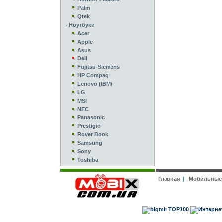
Palm
Qtek
Ноутбуки
Acer
Apple
Asus
Dell
Fujitsu-Siemens
HP Compaq
Lenovo (IBM)
LG
MSI
NEC
Panasonic
Prestigio
Rover Book
Samsung
Sony
Toshiba
Главная
|
Мобильные