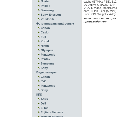
Nokia
cache 667MHz FSB), 51
DVD+RW, GMA950, LAN, M
Philips
VGA, S-Video, MediaDirect
Samsung
card, Li-Ion 6 cell (53Whr
FreeDOS, Weight 2.42kg
Sony-Ericsson
характеристики прос
VK Mobile
производителя
Фотоаппараты цифровые
Canon
Casio
Fuji
Kodak
Nikon
Olympus
Panasonic
Pentax
Samsung
Sony
Видеокамеры
Canon
JVC
Panasonic
Sony
КПК
Asus
Dell
E-Ten
Fujitsu-Siemens
Hewlett-Packard