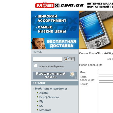
ПОИСК
Canon PowerShot A450 y
нет 
Новое сообщение:
искать в найденном
Имя:
Тема
сообщения:
КАТАЛОГ
Текст:
Мобильные телефоны
Alcatel
BenQ-Siemens
Fly
LG
Motorola