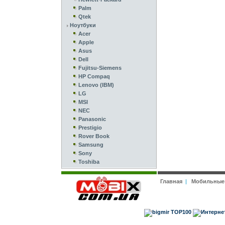
Palm
Qtek
Ноутбуки
Acer
Apple
Asus
Dell
Fujitsu-Siemens
HP Compaq
Lenovo (IBM)
LG
MSI
NEC
Panasonic
Prestigio
Rover Book
Samsung
Sony
Toshiba
Главная
|
Мобильные