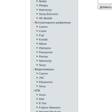
Nokia
Philips
Samsung
Sony-Ericsson
VK Mobile
Фотоаппараты цифровые
Canon
Casio
Fuji
Kodak
Nikon
Olympus
Panasonic
Pentax
Samsung
Sony
Видеокамеры
Canon
JVC
Panasonic
Sony
КПК
Asus
Dell
E-Ten
Fujitsu-Siemens
Hewlett-Packard