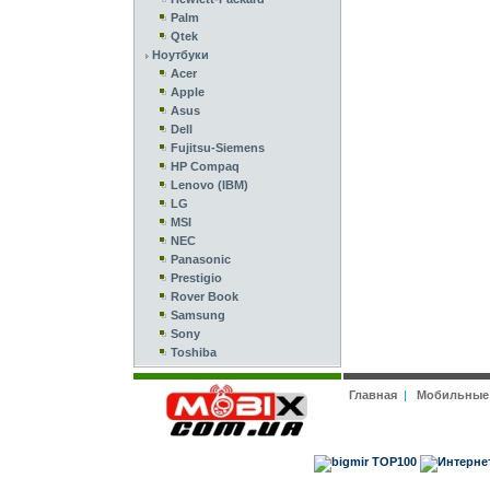
Palm
Qtek
Ноутбуки
Acer
Apple
Asus
Dell
Fujitsu-Siemens
HP Compaq
Lenovo (IBM)
LG
MSI
NEC
Panasonic
Prestigio
Rover Book
Samsung
Sony
Toshiba
Главная
|
Мобильные