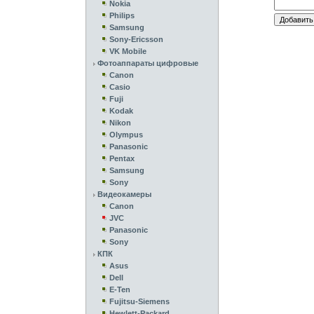
Nokia
Philips
Samsung
Sony-Ericsson
VK Mobile
Фотоаппараты цифровые
Canon
Casio
Fuji
Kodak
Nikon
Olympus
Panasonic
Pentax
Samsung
Sony
Видеокамеры
Canon
JVC
Panasonic
Sony
КПК
Asus
Dell
E-Ten
Fujitsu-Siemens
Hewlett-Packard