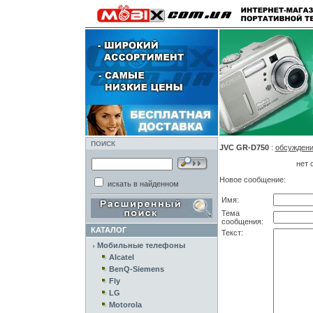
ПОИСК
JVC GR-D750
:
обсужден
нет 
Новое сообщение:
искать в найденном
Имя:
Тема
сообщения:
КАТАЛОГ
Текст:
Мобильные телефоны
Alcatel
BenQ-Siemens
Fly
LG
Motorola