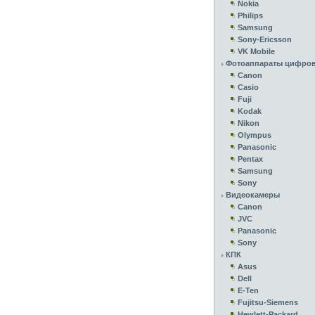
Nokia
Philips
Samsung
Sony-Ericsson
VK Mobile
Фотоаппараты цифро
Canon
Casio
Fuji
Kodak
Nikon
Olympus
Panasonic
Pentax
Samsung
Sony
Видеокамеры
Canon
JVC
Panasonic
Sony
КПК
Asus
Dell
E-Ten
Fujitsu-Siemens
Hewlett-Packard