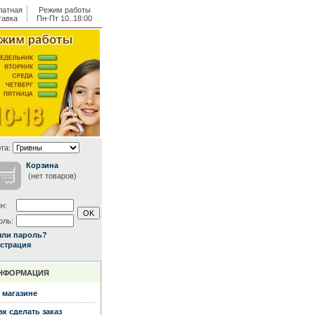
латная
Режим работы
тавка
Пн-Пт 10..18:00
та:
Корзина
(нет товаров)
н:
оль:
ыли пароль?
страция
НФОРМАЦИЯ
 магазине
ак сделать заказ