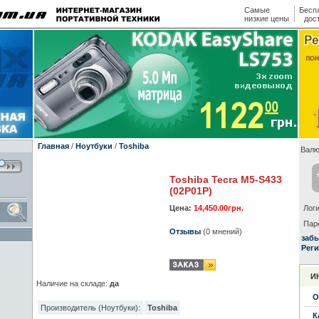
Самые
Бесп
низкие цены
дос
Главная
/
Ноутбуки
/
Toshiba
Валю
Toshiba Tecra M5-S433
(02P01P)
Цена:
14,450.00грн.
Логи
Пар
Отзывы
(0 мнений)
заб
Реги
И
Наличие на складе:
да
О
Производитель (Ноутбуки):
Toshiba
К