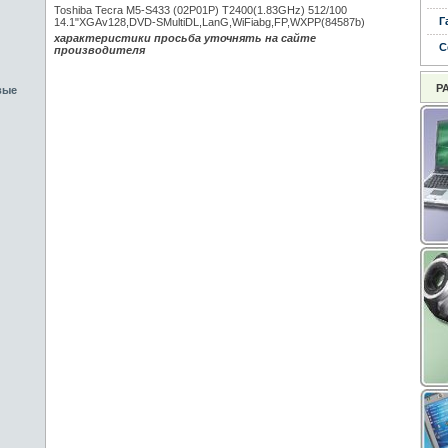
Toshiba Tecra M5-S433 (02P01P) T2400(1.83GHz) 512/100
Г
14.1"XGAv128,DVD-SMultiDL,LanG,WiFiabg,FP,WXPP(84587b)
характеристики просьба уточнять на сайте
С
производителя
Р
вые