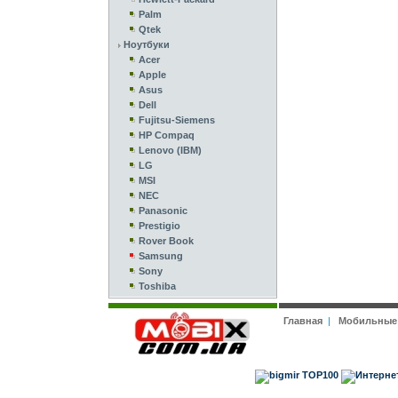
Palm
Qtek
Ноутбуки
Acer
Apple
Asus
Dell
Fujitsu-Siemens
HP Compaq
Lenovo (IBM)
LG
MSI
NEC
Panasonic
Prestigio
Rover Book
Samsung
Sony
Toshiba
Главная
|
Мобильные