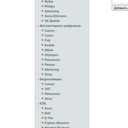
Nokia
Philips
Samsung
Sony-Ericsson
VK Mobile
Фотоаппараты цифровые
Canon
Casio
Fuji
Kodak
Nikon
Olympus
Panasonic
Pentax
Samsung
Sony
Видеокамеры
Canon
JVC
Panasonic
Sony
КПК
Asus
Dell
E-Ten
Fujitsu-Siemens
Hewlett-Packard