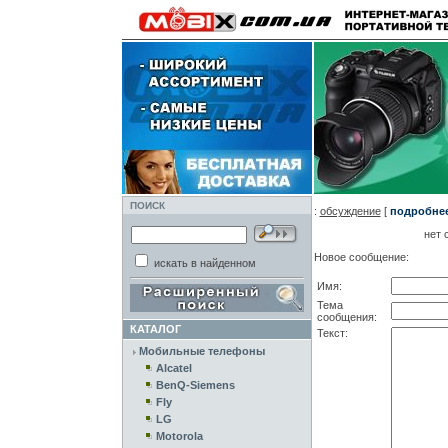
ПОИСК
:
обсуждение
[
подробнее.
нет 
Новое сообщение:
искать в найденном
Имя:
Тема
сообщения:
КАТАЛОГ
Текст:
Мобильные телефоны
Alcatel
BenQ-Siemens
Fly
LG
Motorola