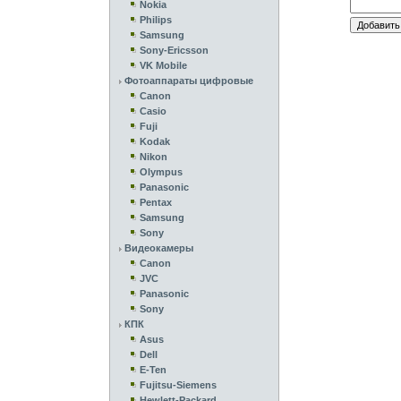
Nokia
Philips
Samsung
Sony-Ericsson
VK Mobile
Фотоаппараты цифровые
Canon
Casio
Fuji
Kodak
Nikon
Olympus
Panasonic
Pentax
Samsung
Sony
Видеокамеры
Canon
JVC
Panasonic
Sony
КПК
Asus
Dell
E-Ten
Fujitsu-Siemens
Hewlett-Packard