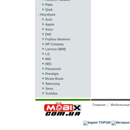
Palm
Qtek
Ноутбуки
Acer
Apple
Asus
Dell
Fujitsu-Siemens
HP Compaq
Lenovo (IBM)
LG
MSI
NEC
Panasonic
Prestigio
Rover Book
Samsung
Sony
Toshiba
Главная
|
Мобильные