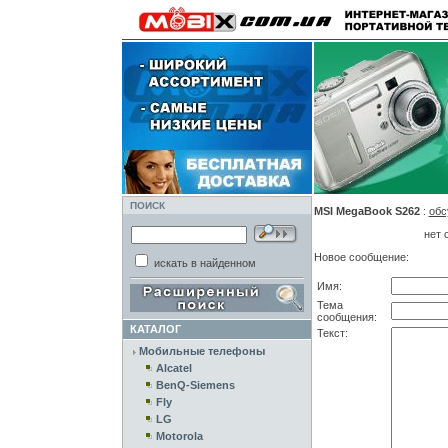
ПОИСК
MSI MegaBook S262
:
обс
нет 
Новое сообщение:
искать в найденном
Имя:
Тема
сообщения:
КАТАЛОГ
Текст:
Мобильные телефоны
Alcatel
BenQ-Siemens
Fly
LG
Motorola