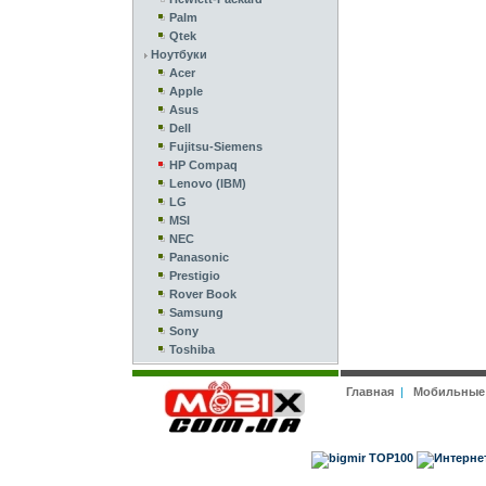
Palm
Qtek
Ноутбуки
Acer
Apple
Asus
Dell
Fujitsu-Siemens
HP Compaq
Lenovo (IBM)
LG
MSI
NEC
Panasonic
Prestigio
Rover Book
Samsung
Sony
Toshiba
Главная
|
Мобильные