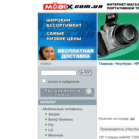
Главная
/
Ноутбуки
/
HP
ПОИСК
искать в найденном
КАТАЛОГ
Мобильные телефоны
Alcatel
Наличие на складе:
да
BenQ-Siemens
Fly
Производитель (Ноутбук
LG
Motorola
HP Compaq nw8440 T260