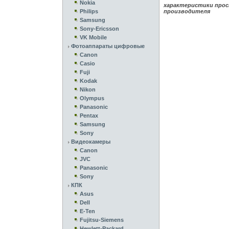
Nokia
характеристики прос
Philips
производителя
Samsung
Sony-Ericsson
VK Mobile
Фотоаппараты цифровые
Canon
Casio
Fuji
Kodak
Nikon
Olympus
Panasonic
Pentax
Samsung
Sony
Видеокамеры
Canon
JVC
Panasonic
Sony
КПК
Asus
Dell
E-Ten
Fujitsu-Siemens
Hewlett-Packard