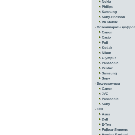
Nokia
Philips
Samsung
Sony-Ericsson
VK Mobile
Фотоаппараты цифро
Canon
Casio
Fuji
Kodak
Nikon
Olympus
Panasonic
Pentax
Samsung
Sony
Видеокамеры
Canon
JVC
Panasonic
Sony
КПК
Asus
Dell
E-Ten
Fujitsu-Siemens
Hewlett-Packard