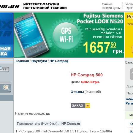
Самые
Бесп
низкие цены
дос
Главная
/
Ноутбуки
/
HP Compaq
Валю
HP Compaq 500
Цена:
4,802.50грн.
Логи
Отзывы
(0 мнений)
Пар
заб
Реги
Наличие на складе:
да
И
Производитель (Ноутбуки):
HP Compaq
О
HP Compaq 500 Intel Celeron-M 350 1.3 ГГц (кэш II ур. – 1024Кб)
К