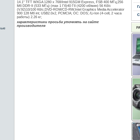
14.1” TFT WXGA 1280 x 768/Intel 915GM Express, FSB 400 МГц;256
Mб DDR-II (533 МГц) (max 1 Гб)40 Гб (4200 об/мин) 56 Kб/с
Г
(V.92)10/100 Кб/с;DVD-ROM/CD-RW;Intel Graphics Media Accelerator
900 128 Мб int; USB2.0x2, PCMCIA; ОС: DOS; /Li-Ion (4-cell, 2 часa
С
работы) 2.26 кг;
характеристики просьба уточнять на сайте
производителя
Р
вые