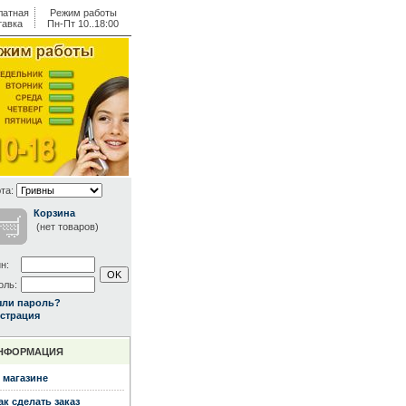
латная
Режим работы
тавка
Пн-Пт 10..18:00
та:
Корзина
(нет товаров)
н:
оль:
ыли пароль?
страция
НФОРМАЦИЯ
 магазине
ак сделать заказ